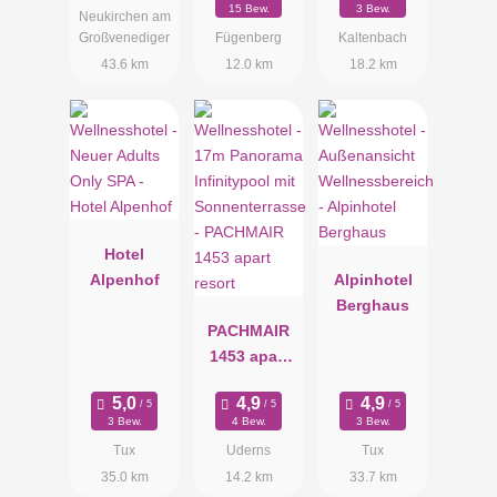
15 Bew.
3 Bew.
Neukirchen am
Großvenediger
Fügenberg
Kaltenbach
43.6 km
12.0 km
18.2 km
Hotel
Alpenhof
Alpinhotel
Berghaus
PACHMAIR
1453 apart
resort
3 Bew.
4 Bew.
3 Bew.
Tux
Uderns
Tux
35.0 km
14.2 km
33.7 km