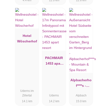
4.4 km
12.0 km
12.8 km
Hotel
Wöscherhof
PACHMAIR
1453 apart
resort
Alpbacherho
f****s -
Uderns im
Mountain &
Zillertal
Uderns
Alpbach
Spa Resort
14.1 km
14.2 km
15.0 km