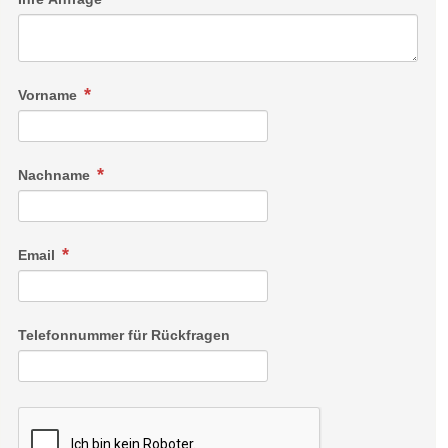
Unser Doppelzimmer Rofan ist klein, aber fein und lädt mit
ca. 21 m2 zum Verweilen und Genießen ein. Es verfügt über
ein Bad mit moderner Dusche und Toilette.
Vorname
Nachname
Email
Telefonnummer für Rückfragen