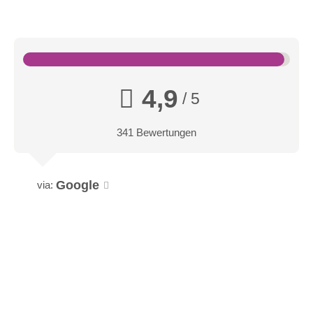
4,9
/ 5
341 Bewertungen
Google
via:
Doppelzimmer Ebnerjoch
Das 29m2 große Doppelzimmer Ebnerjoch mit herrlichem
Blick auf das Ebnerjoch – unseren Hausberg, wurde mit viel
Liebe zum Detail im gemütlichen Tiroler Landhausstil mit
bequemer Sitzecke gestaltet. Es verfügt über ein Bad mit