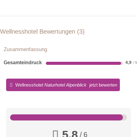
Wellnesshotel Bewertungen
3
Doppelzimmer Alpenblick
Zusammenfassung
Das Doppelzimmer Alpenblick besticht mit modernem Design
im alpinen Stil und verfügt über ein Box-Springbett. Mit seinen
Gesamteindruck
4,9
22 m² ist das Zimmer einladend und hat einen herrlichen Blick
auf den Achensee und die umliegende Bergwelt
Wellnesshotel
Naturhotel Alpenblick
jetzt bewerten
Almkräutersauna
Sitzplätze in Saunen:
30 Sitzplätze
Liegen im Ruhebereich:
55 Liegen
5,8
/ 6