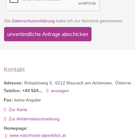
Einzelzimmer Rotspitz
Die
Datenschutzerklärung
habe ich zur Kenntnis genommen.
Unser Einzelzimmer Rotspitz mit 16m2 verfügt über ein Bad
unverbindliche Anfrage abschicken
mit Dusche und teilweise einem Balkon. Es ist somit perfekt
für unsere Alleinreisenden Gäste, die Zeit für sich wünschen.
Kontakt
Adresse:
Rotspitzweg 5
6212
Maurach am Achensee
Österreich
Telefon:
+43 524...
anzeigen
Fax:
keine Angabe
Zur Karte
Zur Anfahrtsbeschreibung
Homepage:
www.naturhotel-alpenblick.at