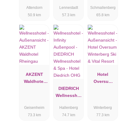
Platte
Attendorn
Lennestadt
Schmallenberg
50.9 km
57.3 km
65.8 km
AKZENT
Hotel
Waldhotel
Oversum
Rheingau
DIEDRICH
Winterberg
Wellnesshot
Ski & Vital
el & Spa -
Resort
Geisenheim
Hallenberg
Winterberg
Hotel
73.3 km
74.7 km
77.3 km
Diedrich
OHG