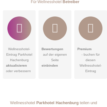
Wellnesshotel-Eintrag zu stellen
.
Für Wellnesshotel
Betreiber
Wellnesshotel-
Bewertungen
Premium
Eintrag Parkhotel
auf der eigenen
- buchen für
Hachenburg
Seite
diesen
aktualisieren
einbinden
Wellnesshotel-
oder verbessern
Eintrag
Wellnesshotel
Parkhotel Hachenburg
teilen und