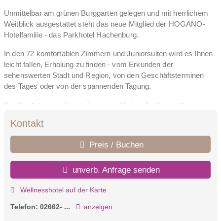
Unmittelbar am grünen Burggarten gelegen und mit herrlichem
Weitblick ausgestattet steht das neue Mitglied der HOGANO-
Hotelfamilie - das Parkhotel Hachenburg.
In den 72 komfortablen Zimmern und Juniorsuiten wird es Ihnen
leicht fallen, Erholung zu finden - vom Erkunden der
sehenswerten Stadt und Region, von den Geschäftsterminen
des Tages oder von der spannenden Tagung.
Die Bar & Lounge bietet einen gemütlichen Treffpunkt für
Hotelgäste und Besucher. Verabreden Sie sich hier auf einen
Kontakt
Drink, führen Sie geschäftliche Besprechungen oder ruhen Sie
sich nach einem Stadtrundgang aus. Am Abend lassen Sie den
Preis / Buchen
Tag bei einem erstklassigen Cocktail am Kamin ausklingen.
Genießen Sie im Restaurant mit Wintergarten köstliche À-la-
unverb. Anfrage senden
carte-Gerichte und exzellente Menüs. Hier starten Sie auch mit
einem vielfältigen Frühstücksbuffet in den Tag. Nehmen Sie Platz
Wellnesshotel auf der Karte
auf der Parkterrasse und gönnen Sie sich ein Stück Torte zum
Telefon:
02662- ...
anzeigen
herrlich duftenden Kaffee.