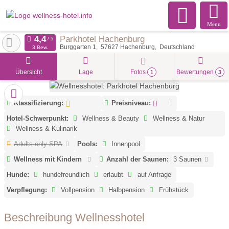
Menu
Parkhotel Hachenburg
Burggarten 1
57627
Hachenburg
Deutschland
3 Bew.
Übersicht
Lage
Fotos
Bewertungen
1
3
Klassifizierung:
Preisniveau:
Hotel-Schwerpunkt:
Wellness & Beauty
Wellness & Natur
Wellness & Kulinarik
Adults only SPA
Pools:
Innenpool
Wellness mit Kindern
Anzahl der Saunen:
3 Saunen
Hunde:
hundefreundlich
erlaubt
auf Anfrage
Verpflegung:
Vollpension
Halbpension
Frühstück
Beschreibung Wellnesshotel