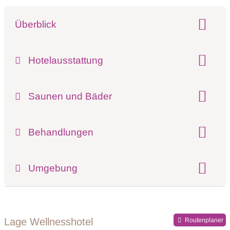
Überblick
Klassifizierung:
Hotelausstattung
Pools:
Innenpool
Saunen und Bäder
Finnische Sauna
Dampfbad
Behandlungen
Kosmetikbehandlungen
Umgebung
Register-Nr.
Lage Wellnesshotel
Routenplaner