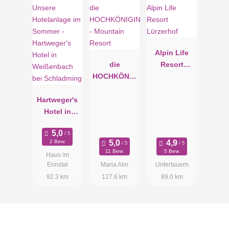
Alpin Life
die
Resort
HOCHKÖNIG
Lürzerhof
IN -
Hartweger's
Mountain
Hotel in
Resort
Weißenbach
bei
2 Bew.
Schladming
11 Bew.
5 Bew.
Haus im
Ennstal
Maria Alm
Untertauern
92.3 km
127.6 km
89.0 km