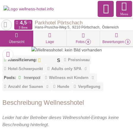
Menu
Parkhotel Pörtschach
Hans-Pruscha-Weg 5
9210
Pörtschach
Österreich
3 Bew.
Übersicht
Lage
Fotos
Bewertungen
0
3
Klassifizierung:
Preisniveau
Hotel-Schwerpunkt
Adults only SPA
Pools:
Innenpool
Wellness mit Kindern
Anzahl der Saunen
Hunde
Verpflegung
Beschreibung Wellnesshotel
Leider hat der Betreiber dieses Wellnesshotel-Eintrags keine
Beschreibung hinterlegt.