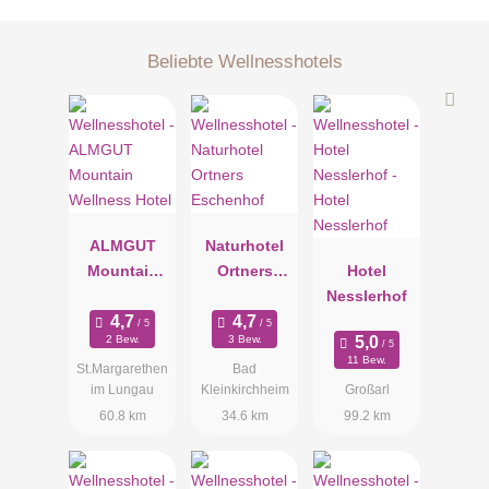
Beliebte Wellnesshotels
ALMGUT
Naturhotel
Mountain
Ortners
Hotel
Wellness
Eschenhof
Nesslerhof
Hotel
2 Bew.
3 Bew.
11 Bew.
St.Margarethen
Bad
im Lungau
Kleinkirchheim
Großarl
60.8 km
34.6 km
99.2 km