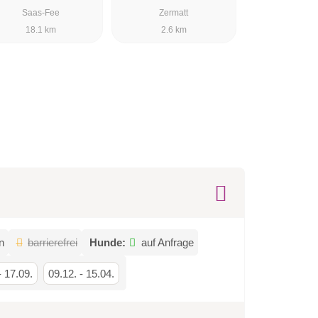
Spa Hotel
Saas-Fee
Zermatt
18.1 km
2.6 km
n
barrierefrei
Hunde:
auf Anfrage
-
17.09.
09.12.
-
15.04.