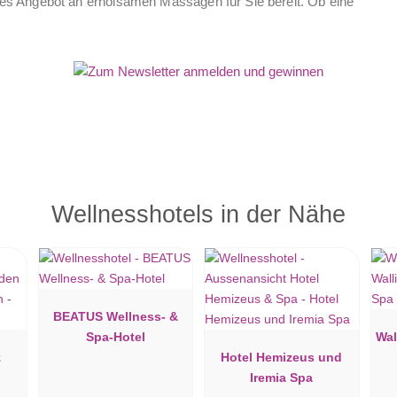
eites Angebot an erholsamen Massagen für Sie bereit. Ob eine
g oder eine entspannende Massage für Ihre müden
 gemütlichen und warmen Atmosphäre gut gehen lassen und
magischen Hände unseres geschulten Massageteams und
oder einem Massageöl. Unser Team berät Sie gerne und hilft
e Rückzugsorte zur Verfügung, um Ihre Seele baumeln zu
ol mit eingebautem Sprudelbad eintauchen, sich in einer
ich im Ruheraum oder am Kaminfeuer entspannen, liegt
rgt unsere Chriiter-Grotta, wo Sie eine ganz spezielle
Wellnesshotels in der Nähe
artet. Sollten Sie sich mehr Bewegung wünschen, können Sie
oben.
BEATUS Wellness- &
Spa-Hotel
Wal
z
Hotel Hemizeus und
Iremia Spa