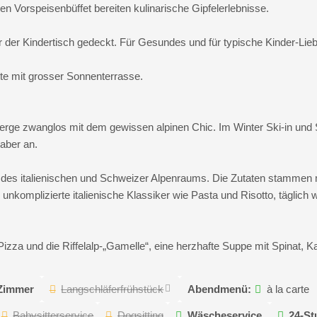
 Vorspeisenbüffet bereiten kulinarische Gipfelerlebnisse.
r der Kindertisch gedeckt. Für Gesundes und für typische Kinder-Lie
tte mit grosser Sonnenterrasse.
Berge zwanglos mit dem gewissen alpinen Chic. Im Winter Ski-in und
aber an.
 des italienischen und Schweizer Alpenraums. Die Zutaten stammen 
unkomplizierte italienische Klassiker wie Pasta und Risotto, täglich 
Pizza und die Riffelalp-„Gamelle“, eine herzhafte Suppe mit Spinat, K
Zimmer
Langschläferfrühstück
Abendmenü:
à la carte
Babysitterservice
Dogsitting
Wäscheservice
24-St