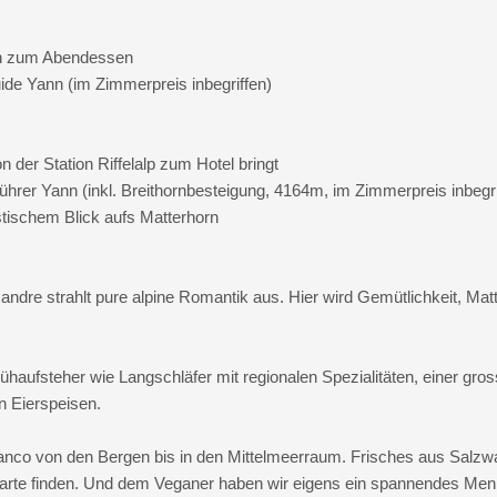
sch zum Abendessen
e Yann (im Zimmerpreis inbegriffen)
der Station Riffelalp zum Hotel bringt
er Yann (inkl. Breithornbesteigung, 4164m, im Zimmerpreis inbegri
stischem Blick aufs Matterhorn
dre strahlt pure alpine Romantik aus. Hier wird Gemütlichkeit, Matt
haufsteher wie Langschläfer mit regionalen Spezialitäten, einer gros
n Eierspeisen.
anco von den Bergen bis in den Mittelmeerraum. Frisches aus Salz
 Karte finden. Und dem Veganer haben wir eigens ein spannendes Men