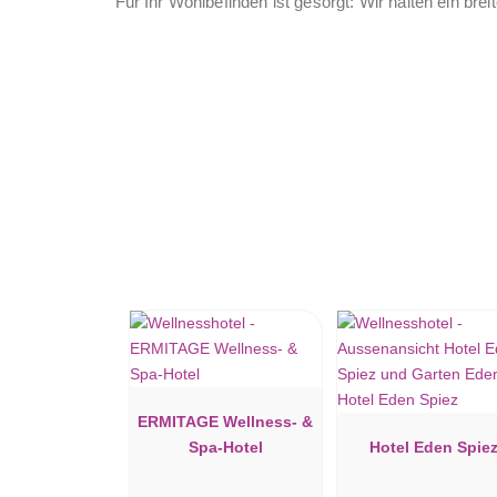
Für Ihr Wohlbefinden ist gesorgt: Wir halten ein br
wohltuende Sportmassage nach einem langen Skita
Wanderbeine, bei uns können Sie es sich in einer
neue Energie tanken. Übergeben Sie sich in die 
geniessen Sie die Behandlungen mit Alpenkräutern 
Ihnen bei der Wahl der richtigen Behandlung.
Im Innenbereich unseres Spas stehen Ihnen weiter
lassen. Ob Sie nun in unseren grosszügigen Innenpo
unserer Saunas oder Dampfbäder aufwärmen oder s
ganz bei Ihnen. Für ein ganz besonderes Erlebnis so
Atmosphäre einer Grotte mit Stein und Wasser erw
sich unserem übersichtlichen Fitness-Bereich aust
ERMITAGE Wellness- &
Spa-Hotel
Hotel Eden Spie