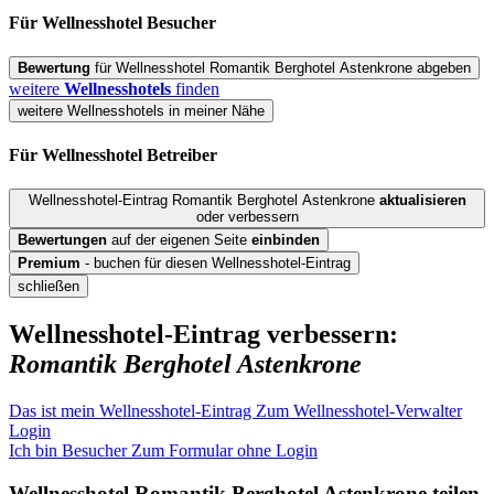
Für Wellnesshotel
Besucher
Bewertung
für Wellnesshotel Romantik Berghotel Astenkrone abgeben
weitere
Wellnesshotels
finden
weitere Wellnesshotels in meiner Nähe
Für Wellnesshotel
Betreiber
Wellnesshotel-Eintrag Romantik Berghotel Astenkrone
aktualisieren
oder verbessern
Bewertungen
auf der eigenen Seite
einbinden
Premium
- buchen für diesen Wellnesshotel-Eintrag
schließen
Wellnesshotel-Eintrag verbessern:
Romantik Berghotel Astenkrone
Das ist mein Wellnesshotel-Eintrag
Zum Wellnesshotel-Verwalter
Login
Ich bin Besucher
Zum Formular ohne Login
Wellnesshotel
Romantik Berghotel Astenkrone
teilen