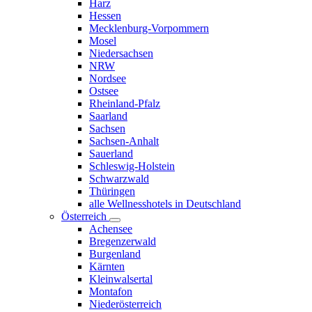
Harz
Hessen
Mecklenburg-Vorpommern
Mosel
Niedersachsen
NRW
Nordsee
Ostsee
Rheinland-Pfalz
Saarland
Sachsen
Sachsen-Anhalt
Sauerland
Schleswig-Holstein
Schwarzwald
Thüringen
alle Wellnesshotels in Deutschland
Österreich
Achensee
Bregenzerwald
Burgenland
Kärnten
Kleinwalsertal
Montafon
Niederösterreich