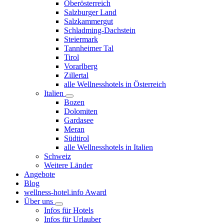
Oberösterreich
Salzburger Land
Salzkammergut
Schladming-Dachstein
Steiermark
Tannheimer Tal
Tirol
Vorarlberg
Zillertal
alle Wellnesshotels in Österreich
Italien
Bozen
Dolomiten
Gardasee
Meran
Südtirol
alle Wellnesshotels in Italien
Schweiz
Weitere Länder
Angebote
Blog
wellness-hotel.info Award
Über uns
Infos für Hotels
Infos für Urlauber