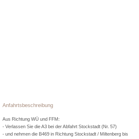
baumeln lassen - das ist Urlaub im Dorf am See.
Umgebungsschwerpunkt:
See
Fluss
Strand
am Land
Entfernung zum Strand:
direkt am Strand
Ortszentrum:
0.5 km entfernt
öffentliche Verkehrsmittel:
0.3 km entfernt
Flughafen:
45 km entfernt
Arzt:
0.4 km entfernt
Apotheke:
0.4 km entfernt
Seehöhe:
10 m ü. M.
Register-Nr.
Anfahrtsbeschreibung
Aus Richtung WÜ und FFM:
- Verlassen Sie die A3 bei der Abfahrt Stockstadt (Nr. 57)
- und nehmen die B469 in Richtung Stockstadt / Miltenberg bis