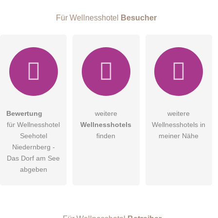
E-Mail-Adresse (wird nicht veröffentlicht)
Für Wellnesshotel
Besucher
Hiermit akzeptiere ich die
AGB
.
Bewertung
weitere
weitere
für Wellnesshotel
Wellnesshotels
Wellnesshotels in
Die
Datenschutzerklärung
habe ich zur Kenntnis genommen.
Seehotel
finden
meiner Nähe
öffentliche Frage stellen
Niedernberg -
Abbrechen
Das Dorf am See
Hinweis:
Bitte beachten Sie, öffentliche Fragen sind
für alle
abgeben
Besucher sichtbar
.
Klicken Sie hier um eine
individuelle Frage
an den
Wellnesshotel-Eintrag zu stellen
.