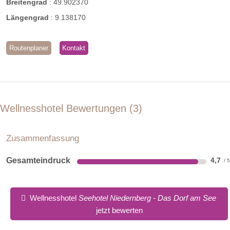
Breitengrad
:
49.902370
Längengrad
:
9.138170
Routenplaner
Kontakt
Wellnesshotel Bewertungen
3
Zusammenfassung
Gesamteindruck
4,7
Wellnesshotel
Seehotel Niedernberg - Das Dorf am See
jetzt bewerten