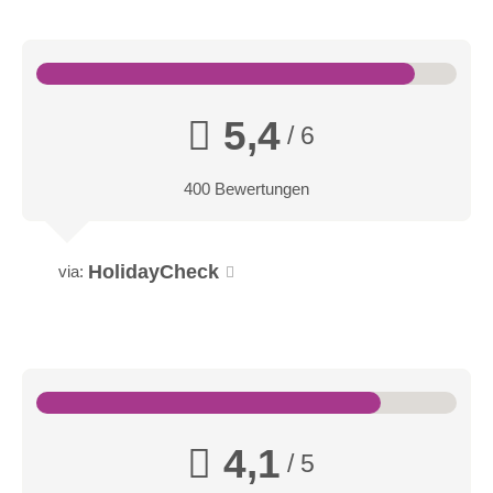
5,4
/ 6
400 Bewertungen
HolidayCheck
via:
4,1
/ 5