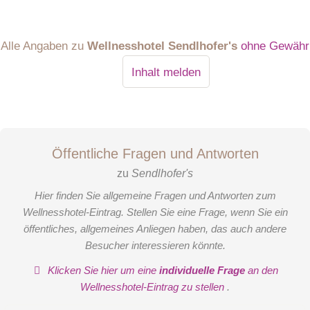
Alle Angaben zu
Wellnesshotel Sendlhofer's
ohne Gewähr
Apartment Ankogel
Inhalt melden
Mit viel Platz ist unsere Ferienwohnung ‚Ankogel‘ perfekt für
den Bergurlaub mit der Familie. Der Balkon mit Blick auf die
Gasteiner Berge oder die gemütliche Stube laden zu
geselligen Abenden mit der gesamten Familie ein. Mit viel
Öffentliche Fragen und Antworten
Liebe zum Detail gestaltet, fühlt sich die gesamte Familie hier
zu
Sendlhofer's
gleich wohl.
Hier finden Sie allgemeine Fragen und Antworten zum
Wellnesshotel-Eintrag. Stellen Sie eine Frage, wenn Sie ein
öffentliches, allgemeines Anliegen haben, das auch andere
Besucher interessieren könnte.
Klicken Sie hier um eine
individuelle Frage
an den
Wellnesshotel-Eintrag zu stellen
.