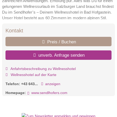
zahlreichen Anwendungen. Erholung pur. Alles was Du für einen
gelungenen Wellnessurlaub im Salzburger Land brauchst findest
Du im Sendlhofer’s – Deinem Wellnesshotel in Bad Hofgastein.
Unser Hotel besteht aus 60 Zimmern im modern alpinen Stil.
Zusätzlich zum Hotel verfügen wir über 16 Apartments, die sich
im angrenzenden Apartmenthaus befinden. Beide Häuser sind
Kontakt
mit direktem Zugang zum wunderschönen Garten und werden
so miteinander verbunden. Im Hotelgebäude befindet sich unser
Preis / Buchen
Restaurant Luke’s Wohnzimmer, das sich durch seine bunte
Vielfalt an regionalen, saisonalen und frischen Gerichten sowie
unverb. Anfrage senden
kühlen Getränken auszeichnet.
Anfahrtsbeschreibung zu Wellnesshotel
Wellnesshotel auf der Karte
Telefon:
+43 643...
anzeigen
Homepage:
www.sendlhofers.com