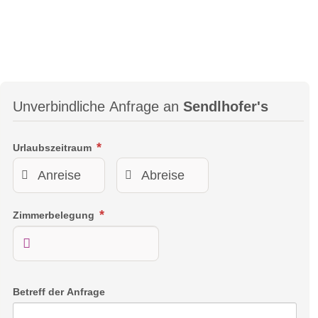
Unverbindliche Anfrage an
Sendlhofer's
Schlafzimmer Cozy
Urlaubszeitraum
Hier vergisst du all die Hektik des Alltags. Die Natur, die
scheinbar bis in dein Zimmer ragt, wirkt beruhigend und
erzeugt eine cozy Stimmung in eurem Hotelzimmer. Hier
Zimmerbelegung
fängt Sporturlaub in Bad Hofgastein an.
Betreff der Anfrage