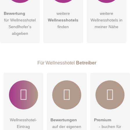
Bewertung
weitere
weitere
Hiermit akzeptiere ich die
AGB
.
für Wellnesshotel
Wellnesshotels
Wellnesshotels in
Sendlhofer's
finden
meiner Nähe
Die
Datenschutzerklärung
habe ich zur Kenntnis genommen.
abgeben
öffentliche Frage stellen
Abbrechen
Hinweis:
Bitte beachten Sie, öffentliche Fragen sind
für alle
Besucher sichtbar
.
Für Wellnesshotel
Betreiber
Klicken Sie hier um eine
individuelle Frage
an den
Wellnesshotel-Eintrag zu stellen
.
Apartment Prossau
Diese Ferienwohnung in Bad Hofgastein lässt keine Wünsche
offen, viel Platz, gemütliche Orte der Erholung und eine
Küche mit Wohn-/Essbereich zur kulinarischen Verpflegung.
Die Lage im zweiten Stock bietet einen herrlichen Ausblick
Wellnesshotel-
Bewertungen
Premium
auf die Gasteiner Berge.
Eintrag
auf der eigenen
- buchen für