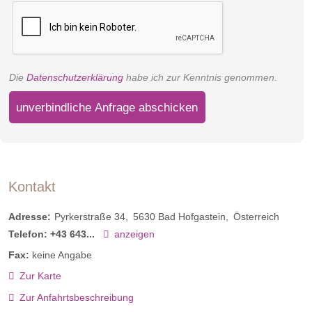
Die
Datenschutzerklärung
habe ich zur Kenntnis genommen.
unverbindliche Anfrage abschicken
Kontakt
Adresse:
Pyrkerstraße 34
5630
Bad Hofgastein
Österreich
Telefon:
+43 643...
anzeigen
Schlafzimmer Single
Fax:
keine Angabe
Zur Karte
Du bist ein Fan von Flexibilität und Spontanität? Du hast die
Zur Anfahrtsbeschreibung
Wahl. Relaxe im Hängesessel oder auf dem Balkon. Genieße