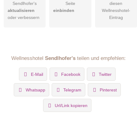
Sendlhofer's
Seite
diesen
aktualisieren
einbinden
Wellnesshotel-
oder verbessern
Eintrag
Wellnesshotel
Sendlhofer's
teilen und empfehlen:
E-Mail
Facebook
Twitter
Whatsapp
Telegram
Pinterest
Url/Link kopieren
Apartment Graukogel
Eingebettet in die Gasteiner Bergwelt, genießt ihr die gute
Bergluft mit der Familie und den wunderbaren Ausblick vom