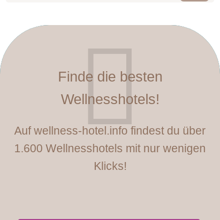
Urlaub zu zweit im Gasteinertal. Wo könntet ihr besser eure
Bergtouren für den bevorstehenden Tag planen, den Ausblick
auf die Gasteiner Bergwelt genießen oder Zeit für
Entspannung finden? Das gemütliche Apartment 'Kreuzkogel‘
ist euer persönlicher Wohlfühlort in Bad Hofgastein.
Finde die besten
Wellnesshotels!
Auf wellness-hotel.info findest du über
1.600 Wellnesshotels mit nur wenigen
Klicks!