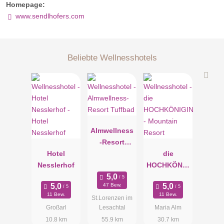
Homepage:
einen Drink in Luke's Wohnzimmer oder lass den Abend im
www.sendlhofers.com
Naturspa ausklingen. Finde deine Ruhe in deinem
Hotelzimmer 'Single'.
Beliebte Wellnesshotels
Almwellness
-Resort
Hotel
Tuffbad
die
Nesslerhof
HOCHKÖNIG
IN -
47 Bew.
Mountain
11 Bew.
11 Bew.
St.Lorenzen im
Resort
Großarl
Lesachtal
Maria Alm
10.8 km
55.9 km
30.7 km