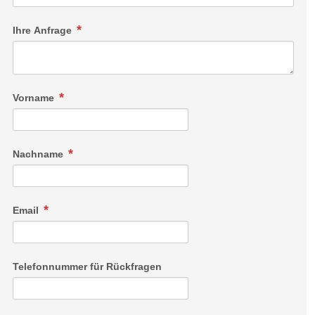
Ihre Anfrage
Vorname
Nachname
Schlafzimmer Mini
Email
Mini ist alles was Ihr braucht? Unser Hotelzimmer 'Mini‘ ist
der perfekte Ort für Euren Urlaub. Ihr verbringt den Tag in den
Gasteiner Bergen oder im Sendlhofer's Natur-Spa und
Telefonnummer für Rückfragen
möchtet den Abend auf dem Balkon ausklingen lassen? Dann
ist 'Mini‘ alles was ihr braucht!