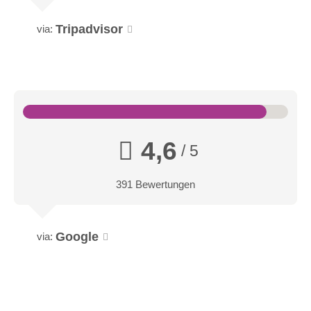
Tripadvisor
via:
Schlafzimmer Spacious
Im modernen alpinen Design bietet das Hotelzimmer
4,6
'spacious' euch viel Raum zur Entfaltung, genau wie das
/ 5
Gasteiner Tal. Genießt euren Urlaub in Bad Hofgastein beim
Biken und lasst den Tag im Sendlhofer's Naturspa ausklingen.
391 Bewertungen
Google
via: