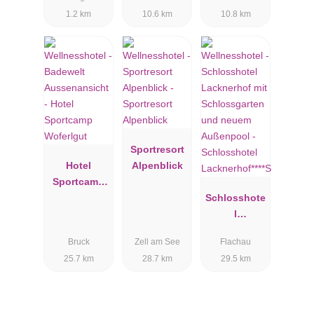
Mountain
1.2 km
10.6 km
10.8 km
Resort
Sportresort
Hotel
Alpenblick
Sportcamp
Woferlgut
Schlosshote
l
Lacknerhof**
Bruck
Zell am See
Flachau
**S
25.7 km
28.7 km
29.5 km