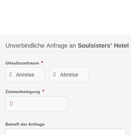
Unverbindliche Anfrage an
Soulsisters’ Hotel
Urlaubszeitraum
Lifestyle Suite
Zimmerbelegung
Lifestyle Suiten
Die Lifestyle Suiten bieten Platz für 2-4 Personen auf ca. 42
m². Sie umfassen ein separates Wohn-/Schlafzimmer, ein
Schlafzimmer mit Boxspringbett und eine gemütliche
Sitzecke, die in ein zusätzliches Doppelbett umgewandelt
Betreff der Anfrage
werden kann. Das Ambiente ist gemütlich und einladend, mit