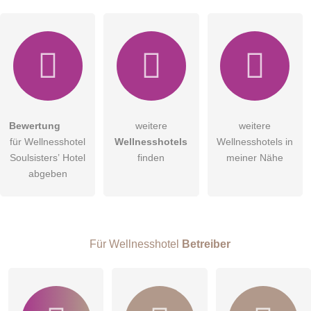
Bewertung
weitere
weitere
Hiermit akzeptiere ich die
AGB
.
für Wellnesshotel
Wellnesshotels
Wellnesshotels in
Soulsisters’ Hotel
finden
meiner Nähe
Die
Datenschutzerklärung
habe ich zur Kenntnis genommen.
abgeben
öffentliche Frage stellen
Abbrechen
Hinweis:
Bitte beachten Sie, öffentliche Fragen sind
für alle
Besucher sichtbar
.
Für Wellnesshotel
Betreiber
Klicken Sie hier um eine
individuelle Frage
an den
Wellnesshotel-Eintrag zu stellen
.