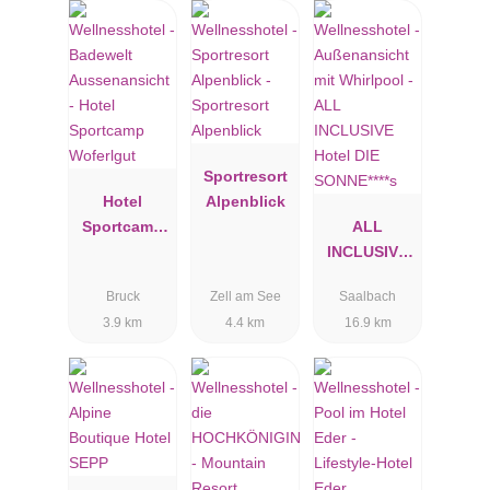
Sportresort
Hotel
Alpenblick
Sportcamp
ALL
Woferlgut
INCLUSIVE
Hotel DIE
Bruck
Zell am See
Saalbach
SONNE****s
3.9 km
4.4 km
16.9 km