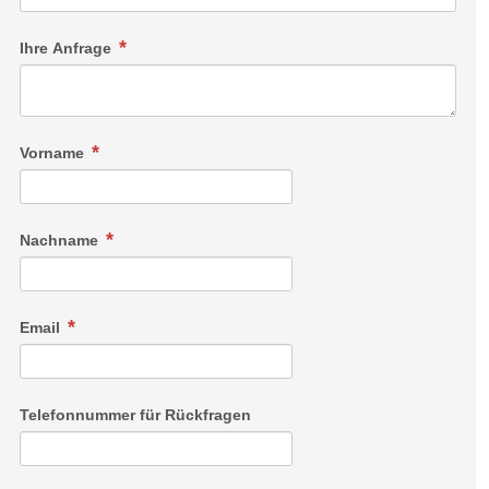
Designer-Minibar, großem Kleiderschrank, Badezimmer mit
begehbarer Dusche und separater Toilette, sowie einem
Ihre Anfrage
Balkon mit herrlichem Panoramablick.
Vorname
Nachname
Email
Telefonnummer für Rückfragen