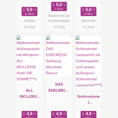
2 Bew.
11 Bew.
11 Bew.
Neukirchen am
Großarl
Großvenediger
Maria Alm
32.6 km
37.5 km
17.8 km
DAS
ALL
EDELWEISS
INCLUSIVE
Salzburg
Schlosshote
Hotel DIE
Mountain
l
SONNE****s
Resort
Lacknerhof**
**S
3 Bew.
5 Bew.
7 Bew.