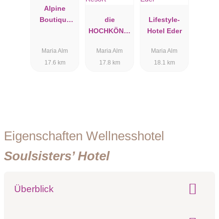
Alpine
Boutique
die
Lifestyle-
Hotel SEPP
HOCHKÖNIG
Hotel Eder
IN -
Maria Alm
Maria Alm
Maria Alm
Mountain
17.6 km
17.8 km
18.1 km
Resort
Eigenschaften Wellnesshotel
Soulsisters’ Hotel
Überblick
Klassifizierung: