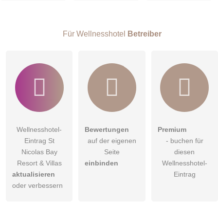
Besucher sichtbar
.
Klicken Sie hier um eine
individuelle Frage
an den
Wellnesshotel-Eintrag zu stellen
.
Für Wellnesshotel
Betreiber
Wellnesshotel-
Bewertungen
Premium
Eintrag St
auf der eigenen
- buchen für
Nicolas Bay
Seite
diesen
Resort & Villas
einbinden
Wellnesshotel-
aktualisieren
Eintrag
oder verbessern