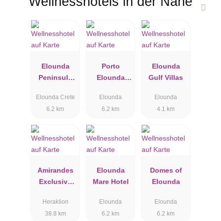
Wellnesshotels in der Nähe
Elounda
Porto
Elounda
Peninsula
Elounda
Gulf Villas
All Suite
DeLuxe
Elounda Crete
Elounda
Elounda
Hotel
Resort
6.2 km
6.2 km
4.1 km
Amirandes
Elounda
Domes of
Exclusive
Mare Hotel
Elounda
Resort by
Heraklion
Elounda
Elounda
Grecotel
38.8 km
6.2 km
6.2 km