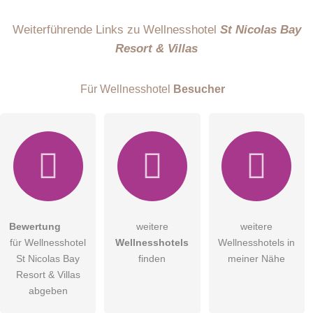
Name
Weiterführende Links zu Wellnesshotel
St Nicolas Bay
Resort & Villas
E-Mail-Adresse (wird nicht veröffentlicht)
Für Wellnesshotel
Besucher
Hiermit akzeptiere ich die
AGB
.
Bewertung
weitere
weitere
für Wellnesshotel
Wellnesshotels
Wellnesshotels in
Die
Datenschutzerklärung
habe ich zur Kenntnis genommen.
St Nicolas Bay
finden
meiner Nähe
öffentliche Frage stellen
Resort & Villas
Abbrechen
abgeben
Hinweis:
Bitte beachten Sie, öffentliche Fragen sind
für alle