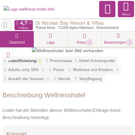
Menu
St Nicolas Bay Resort & Villas
Thessi Nissi
72100
Agios Nikolaos
Griechenland
3 Bew.
Übersicht
Lage
Fotos
Bewertungen
0
3
Klassifizierung:
Preisniveau
Hotel-Schwerpunkt
Adults only SPA
Pools
Wellness mit Kindern
Anzahl der Saunen
Hunde
Verpflegung
Beschreibung Wellnesshotel
Leider hat der Betreiber dieses Wellnesshotel-Eintrags keine
Beschreibung hinterlegt.
Kontakt