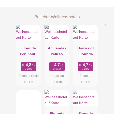
Beliebte Wellnesshotels
Elounda
Amirandes
Domes of
Peninsula
Exclusive
Elounda
All Suite
Resort by
Hotel
Grecotel
3 Bew.
3 Bew.
2 Bew.
Elounda Crete
Heraklion
Elounda
6.2 km
38.8 km
6.2 km
Elounda
Elounda