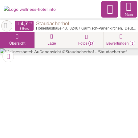
Menu
Staudacherhof
Höllentalstraße 48
82467
Garmisch-Partenkirchen
Deutschland
3 Bew.
Übersicht
Lage
Fotos
Bewertungen
17
3