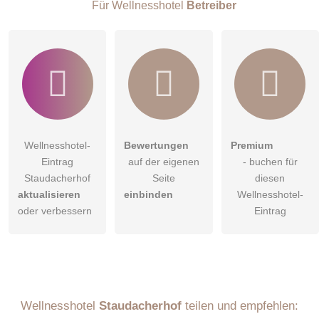
Für Wellnesshotel
Betreiber
Klicken Sie hier um eine
individuelle Frage
an den
Wellnesshotel-Eintrag zu stellen
.
Wellnesshotel-
Bewertungen
Premium
Eintrag
auf der eigenen
- buchen für
Staudacherhof
Seite
diesen
aktualisieren
einbinden
Wellnesshotel-
oder verbessern
Eintrag
Wellnesshotel
Staudacherhof
teilen und empfehlen: