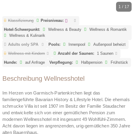
1 / 17
Klassifizierung
Preisniveau:
Hotel-Schwerpunkt:
Wellness & Beauty
Wellness & Romantik
Wellness & Kulinarik
Adults only SPA
Pools:
Innenpool
Außenpool beheizt
Wellness mit Kindern
Anzahl der Saunen:
1 Saunen
Hunde:
auf Anfrage
Verpflegung:
Halbpension
Frühstück
Beschreibung Wellnesshotel
Im Herzen von Garmisch-Partenkirchen liegt das
familiengeführte Bavarian History & Lifestyle Hotel. Die ehemals
schmucke Villa ist seit 1907 im Besitz der Familie Staudacher
und entwickelte sich von einer gemütlichen Pension zum
modernen Wellnesshotel mit insgesamt 49 Wohlfühl-Zimmern.
Acht davon liegen im angrenzenden, urig-gemütlichen 350 Jahre
alten Bauernhaus.