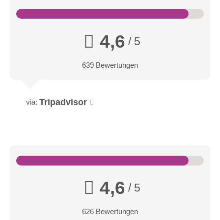
Energiearbeit und Meditation. Dabei wird der Körper durch
sanfte Bewegungen der Handballen, Daumen, Füße und
Ellenbogen bearbeitet und aktiviert.
4,6
/ 5
639 Bewertungen
Tripadvisor
via:
4,6
/ 5
626 Bewertungen