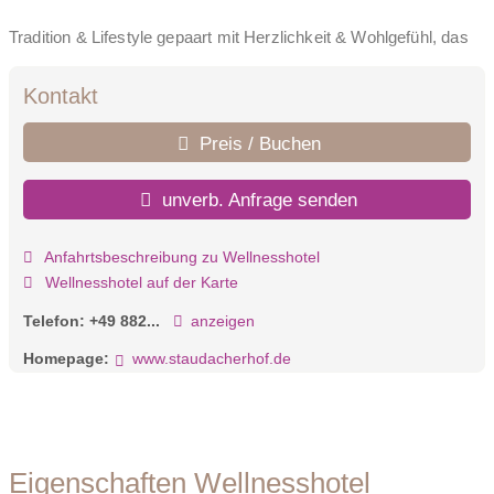
Tradition & Lifestyle gepaart mit Herzlichkeit & Wohlgefühl, das
ist der Staudacherhof heute. Ein Paradies für Gipfelstürmer am
Fuße der Zugspitze. Ein Rückzugsort mit einem 1400 m²
Kontakt
großem Spa- und Wellness-Bereich für Ruhesuchende. Und mit
seinem einzigartigen BAYURVIDA® Genuss-Konzept eine
Preis / Buchen
besondere Adresse für Feinschmecker. Für Veranstaltungen und
Tagungen mit bis zu 35 Personen stehen hochmoderne
unverb. Anfrage senden
Räumlichkeiten zur Verfügung.
Anfahrtsbeschreibung zu Wellnesshotel
Wellnesshotel auf der Karte
Telefon:
+49 882...
anzeigen
Homepage:
www.staudacherhof.de
Eigenschaften Wellnesshotel