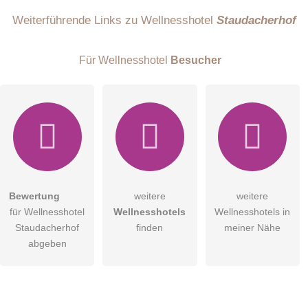
Name
Weiterführende Links zu Wellnesshotel
Staudacherhof
Für Wellnesshotel
Besucher
E-Mail-Adresse (wird nicht veröffentlicht)
Bewertung
weitere
weitere
Hiermit akzeptiere ich die
AGB
.
für Wellnesshotel
Wellnesshotels
Wellnesshotels in
Staudacherhof
finden
meiner Nähe
Die
Datenschutzerklärung
habe ich zur Kenntnis genommen.
abgeben
öffentliche Frage stellen
Abbrechen
Hinweis:
Bitte beachten Sie, öffentliche Fragen sind
für alle
Besucher sichtbar
.