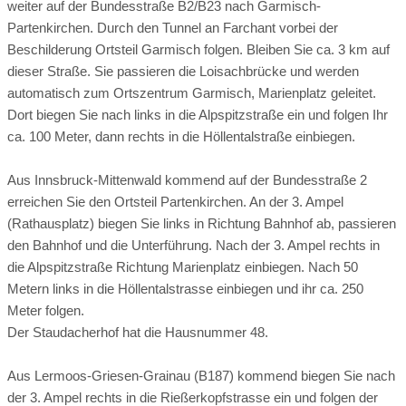
Peeling, Seifenschaummassage und Ganzkörperölung.
weiter auf der Bundesstraße B2/B23 nach Garmisch-
Natürlichkeit perfekt arrangiert. Bis ins Detail. Zum Seele
Partenkirchen. Durch den Tunnel an Farchant vorbei der
Whirlpool im Heustadl
Vinoble Reinigend – Salz-Traubenkern-Ganzkörperpeeling
baumeln lassen. Und Füße hochlegen. Sich zurückziehen.
Beschilderung Ortsteil Garmisch folgen. Bleiben Sie ca. 3 km auf
Powerswing
Unterwegs auf den Spuren berühmter Philosophen
Energie sammeln. Im Zuhause auf Zeit.
dieser Straße. Sie passieren die Loisachbrücke und werden
Hot Stone Basaltsteinmassage
Peeling aus Traubenkernen, Salz und intensiv pflegendem
automatisch zum Ortszentrum Garmisch, Marienplatz geleitet.
Entspannungsliegen
Einladend. Gemütlich. Schmeichelnd.
Das multifunktionale Fitnessgerät ist für Jedermann gedacht
Perfekt geeignet für einen leichten Spaziergang. Auf dem
Traubenkernöl.
Dort biegen Sie nach links in die Alpspitzstraße ein und folgen Ihr
Für den Rücken.
und gut geeignet für die Stabilisierung der Rücken-, Bauch-,
panoramareichen Wanderweg von St. Anton nach Farchant.
Durch die gereinigte Hautoberfläche kann der Körper die
Vom Einzelzimmer über das Doppelzimmer, der Junior-Suite
ca. 100 Meter, dann rechts in die Höllentalstraße einbiegen.
Gesäß- und Schultermuskulatur. Das Training mit
Hier warten fantastische Ausblicke auf Sie. Über Garmisch-
wertvollen
bis hin zur Gartensuite, für jeden Wohntraum das richtige.
Schwebeliegen
Powerswing fördert Ihre Beweglichkeit, Ausdauer und
Partenkirchen. Und das Ammergebirge. Die Aussicht lässt
Fettsäuren des kaltgepressten Traubenkernöls ideal
Aus Innsbruck-Mittenwald kommend auf der Bundesstraße 2
Koordinationsfähigkeit. Durch ein regelmäßiges Training mit
Hot Stone Basaltsteinmassage
keine Langeweile aufkommen. Lädt zum intensiven Genießen
aufnehmen.
erreichen Sie den Ortsteil Partenkirchen. An der 3. Ampel
Powerswing wird das körperliche Wohlbefinden gesteigert.
ein. Ebenso wie die zahlreichen Sitzbänke, die den Weg
(Rathausplatz) biegen Sie links in Richtung Bahnhof ab, passieren
Perfekt für einen Aktivurlaub im Staudacherhof.
säumen. Beschriftet mit Zitaten berühmter Philosophen. Hier
Für den ganzen Körper.
den Bahnhof und die Unterführung. Nach der 3. Ampel rechts in
lohnt es sich, zwischendrin zu verweilen. Selbst, wenn der
Vinoble reinigend – mit kopf- und nacken-massage
die Alpspitzstraße Richtung Marienplatz einbiegen. Nach 50
Weg nicht anstrengend ist. Aber deswegen auch nicht
Metern links in die Höllentalstrasse einbiegen und ihr ca. 250
TRX GAnzkörpertraining
weniger schön! Ein Erlebnis für Jung und Alt. Für
Abhyanga – Ganzkörper-Ölmassage inkl. Kopf- und
Meter folgen.
Ganzkörperpeeling, Kopf- und Nacken-Massage
Kinderwägen und Rollstuhlfahrer. Und für jede Jahreszeit eine
Gesichtsmassage
Der Staudacherhof hat die Hausnummer 48.
tolle Wanderung in Garmisch.
Ist geeignet für alle, die Koordination, Stabilisation und
Tiefenmuskulatur stärken wollen. Während die Beine und
Aus Lermoos-Griesen-Grainau (B187) kommend biegen Sie nach
Die jahrtausendealte Philosophie der Veden wird in dieser
Vinoble reinigend – mit Ganzkörpermassage
Strecke: 4,6 km
Arme in einem Schlingensystem hängen, führt man parallel
der 3. Ampel rechts in die Rießerkopfstrasse ein und folgen der
Massage vereint und macht sie zu einem Erlebnis für alle
Dauer: ca. 1.45 h