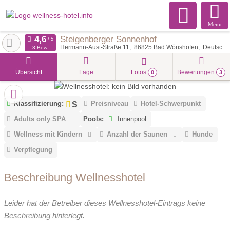
Menu
Steigenberger Sonnenhof
Hermann-Aust-Straße 11
86825
Bad Wörishofen
Deutschland
3 Bew.
Übersicht
Lage
Fotos
Bewertungen
0
3
Klassifizierung:
Preisniveau
Hotel-Schwerpunkt
Adults only SPA
Pools:
Innenpool
Wellness mit Kindern
Anzahl der Saunen
Hunde
Verpflegung
Beschreibung Wellnesshotel
Leider hat der Betreiber dieses Wellnesshotel-Eintrags keine
Beschreibung hinterlegt.