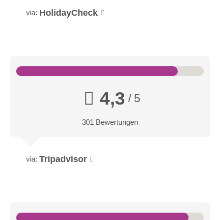
HolidayCheck
via:
4,3
/ 5
301 Bewertungen
Tripadvisor
via: