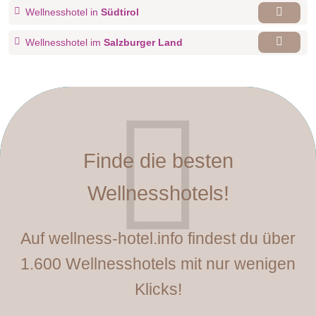
Wellnesshotel in
Südtirol
Wellnesshotel im
Salzburger Land
Finde die besten
Wellnesshotels!
Auf wellness-hotel.info findest du über
1.600 Wellnesshotels mit nur wenigen
Klicks!