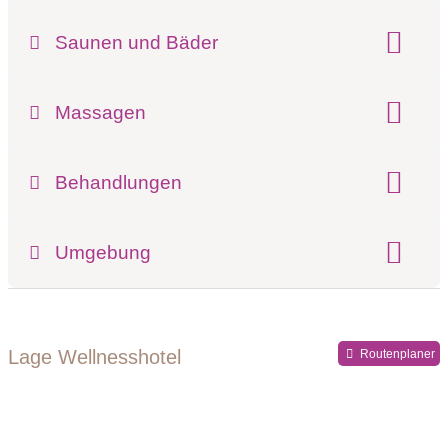
Pools:
Innenpool
Saunen und Bäder
Finnische Sauna
Dampfbad
Massagen
Ayurveda Massage
Behandlungen
Kosmetikbehandlungen
Umgebung
Register-Nr.
Lage Wellnesshotel
Routenplaner