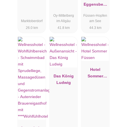
Eggensberg
er****
Oy-Mittelberg
Füssen-Hopfen
Marktoberdorf
im Allgäu
am See
26.0 km
41.8 km
44.3 km
Hotel
Das König
Sommer
Ludwig
Füssen