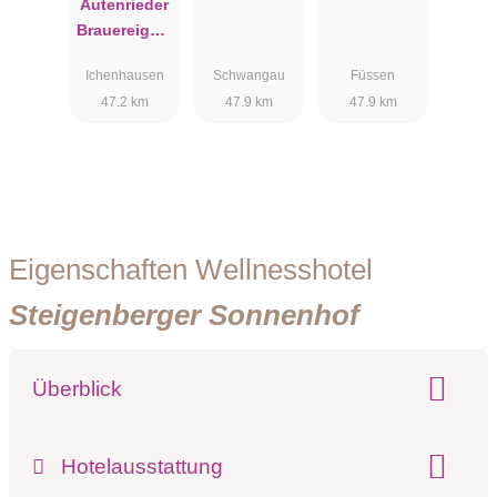
Autenrieder
Brauereigast
hof mit
Ichenhausen
Schwangau
Füssen
****Wohlfühl
47.2 km
47.9 km
47.9 km
hotel
Eigenschaften Wellnesshotel
Steigenberger Sonnenhof
Überblick
Klassifizierung:
Hotelausstattung