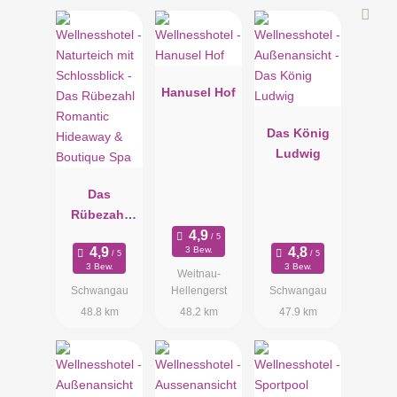
Hanusel Hof
Das König
Ludwig
Das
Rübezahl
Romantic
3 Bew.
Hideaway &
3 Bew.
3 Bew.
Weitnau-
Boutique
Schwangau
Hellengerst
Schwangau
Spa
48.8 km
48.2 km
47.9 km