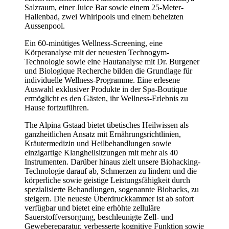
Salzraum, einer Juice Bar sowie einem 25-Meter-
Hallenbad, zwei Whirlpools und einem beheizten
Aussenpool.
Ein 60-minütiges Wellness-Screening, eine
Körperanalyse mit der neuesten Technogym-
Technologie sowie eine Hautanalyse mit Dr. Burgener
und Biologique Recherche bilden die Grundlage für
individuelle Wellness-Programme. Eine erlesene
Auswahl exklusiver Produkte in der Spa-Boutique
ermöglicht es den Gästen, ihr Wellness-Erlebnis zu
Hause fortzuführen.
The Alpina Gstaad bietet tibetisches Heilwissen als
ganzheitlichen Ansatz mit Ernährungsrichtlinien,
Kräutermedizin und Heilbehandlungen sowie
einzigartige Klangheilsitzungen mit mehr als 40
Instrumenten. Darüber hinaus zielt unsere Biohacking-
Technologie darauf ab, Schmerzen zu lindern und die
körperliche sowie geistige Leistungsfähigkeit durch
spezialisierte Behandlungen, sogenannte Biohacks, zu
steigern. Die neueste Überdruckkammer ist ab sofort
verfügbar und bietet eine erhöhte zelluläre
Sauerstoffversorgung, beschleunigte Zell- und
Gewebereparatur, verbesserte kognitive Funktion sowie