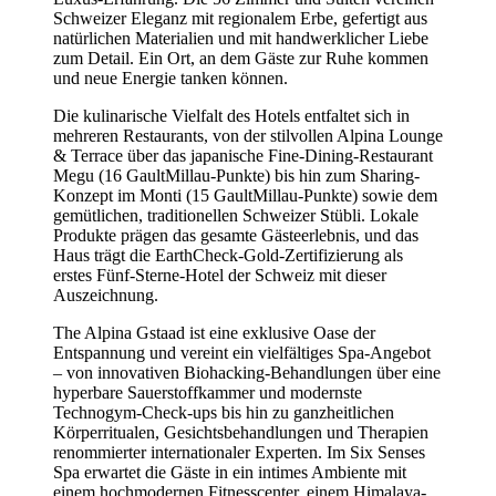
Schweizer Eleganz mit regionalem Erbe, gefertigt aus
natürlichen Materialien und mit handwerklicher Liebe
zum Detail. Ein Ort, an dem Gäste zur Ruhe kommen
und neue Energie tanken können.
Die kulinarische Vielfalt des Hotels entfaltet sich in
mehreren Restaurants, von der stilvollen Alpina Lounge
& Terrace über das japanische Fine-Dining-Restaurant
Megu (16 GaultMillau-Punkte) bis hin zum Sharing-
Konzept im Monti (15 GaultMillau-Punkte) sowie dem
gemütlichen, traditionellen Schweizer Stübli. Lokale
Produkte prägen das gesamte Gästeerlebnis, und das
Haus trägt die EarthCheck-Gold-Zertifizierung als
erstes Fünf-Sterne-Hotel der Schweiz mit dieser
Auszeichnung.
The Alpina Gstaad ist eine exklusive Oase der
Entspannung und vereint ein vielfältiges Spa-Angebot
– von innovativen Biohacking-Behandlungen über eine
hyperbare Sauerstoffkammer und modernste
Technogym-Check-ups bis hin zu ganzheitlichen
Körperritualen, Gesichtsbehandlungen und Therapien
renommierter internationaler Experten. Im Six Senses
Spa erwartet die Gäste in ein intimes Ambiente mit
einem hochmodernen Fitnesscenter, einem Himalaya-