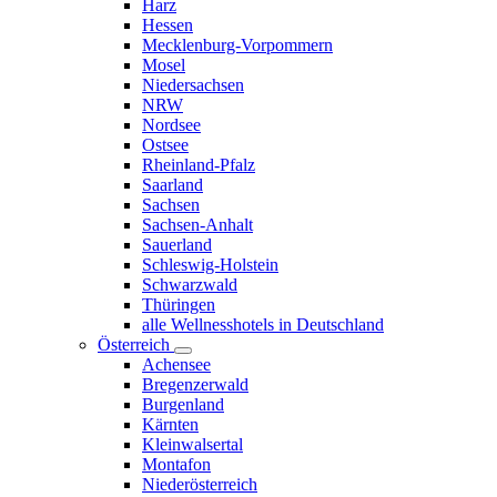
Harz
Hessen
Mecklenburg-Vorpommern
Mosel
Niedersachsen
NRW
Nordsee
Ostsee
Rheinland-Pfalz
Saarland
Sachsen
Sachsen-Anhalt
Sauerland
Schleswig-Holstein
Schwarzwald
Thüringen
alle Wellnesshotels in Deutschland
Österreich
Achensee
Bregenzerwald
Burgenland
Kärnten
Kleinwalsertal
Montafon
Niederösterreich