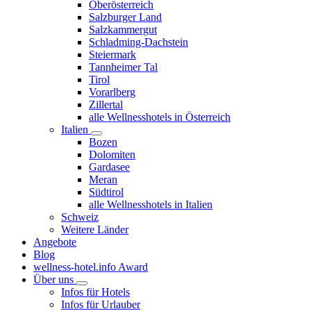
Oberösterreich
Salzburger Land
Salzkammergut
Schladming-Dachstein
Steiermark
Tannheimer Tal
Tirol
Vorarlberg
Zillertal
alle Wellnesshotels in Österreich
Italien
Bozen
Dolomiten
Gardasee
Meran
Südtirol
alle Wellnesshotels in Italien
Schweiz
Weitere Länder
Angebote
Blog
wellness-hotel.info Award
Über uns
Infos für Hotels
Infos für Urlauber