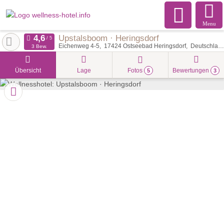
Menu
Upstalsboom · Heringsdorf
Eichenweg 4-5
17424
Ostseebad Heringsdorf
Deutschland
3 Bew.
Übersicht
Lage
Fotos
Bewertungen
5
3