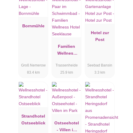
Bornmühle
Hotel zur
Post
Familien
Wellness
Hotel
Groß Nemerow
Trassenheide
Seebad Bansin
Seeklause
83.4 km
25.9 km
3.3 km
Strandhotel
Ostseeblick
Ostseehotel
- Villen im