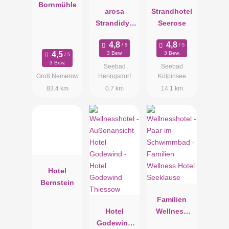
Bornmühle
arosa
Strandhotel
Strandidyll
Seerose
Heringsdorf
3 Bew.
3 Bew.
3 Bew.
Seebad
Seebad
Groß Nemerow
Heringsdorf
Kölpinsee
83.4 km
0.7 km
14.1 km
Hotel
Bernstein
Familien
Hotel
Wellness
Godewind
Hotel