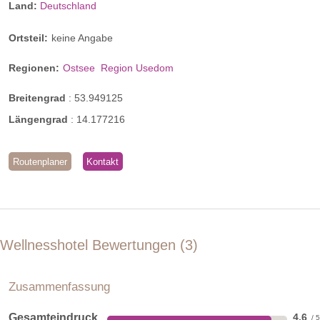
Land:
Deutschland
Ortsteil:
keine Angabe
Regionen:
Ostsee
Region Usedom
Breitengrad
:
53.949125
Längengrad
:
14.177216
Routenplaner
Kontakt
Wellnesshotel Bewertungen
3
Zusammenfassung
Gesamteindruck
4,6