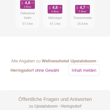
Thiessow
Seeklause
3 Bew.
3 Bew.
5 Bew.
Ostseebad
Sellin
Mönchgut
Trassenheide
57.3 km
47.1 km
25.9 km
Alle Angaben zu
Wellnesshotel Upstalsboom ·
Heringsdorf
ohne Gewähr
Inhalt melden
Öffentliche Fragen und Antworten
zu
Upstalsboom · Heringsdorf