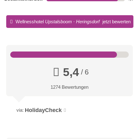
Wellnesshotel
Upstalsboom · Heringsdorf
jetzt bewerten
5,4
/ 6
1274 Bewertungen
HolidayCheck
via: