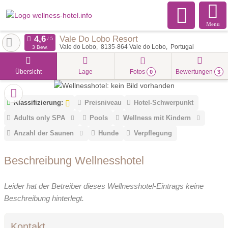
Menu
Vale Do Lobo Resort
Vale do Lobo
8135-864
Vale do Lobo
Portugal
3 Bew.
Übersicht
Lage
Fotos
Bewertungen
0
3
Klassifizierung:
Preisniveau
Hotel-Schwerpunkt
Adults only SPA
Pools
Wellness mit Kindern
Anzahl der Saunen
Hunde
Verpflegung
Beschreibung Wellnesshotel
Leider hat der Betreiber dieses Wellnesshotel-Eintrags keine
Beschreibung hinterlegt.
Kontakt