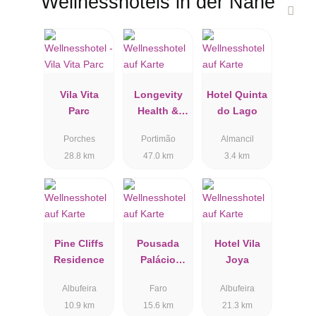
Wellnesshotels in der Nähe
Vila Vita
Longevity
Hotel Quinta
Parc
Health &
do Lago
Wellness
Porches
Portimão
Almancil
Hotel
28.8 km
47.0 km
3.4 km
Pine Cliffs
Pousada
Hotel Vila
Residence
Palácio
Joya
Estoi
Albufeira
Faro
Albufeira
10.9 km
15.6 km
21.3 km