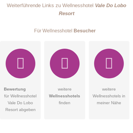
Name
Weiterführende Links zu Wellnesshotel
Vale Do Lobo
Resort
E-Mail-Adresse (wird nicht veröffentlicht)
Für Wellnesshotel
Besucher
Hiermit akzeptiere ich die
AGB
.
Bewertung
weitere
weitere
für Wellnesshotel
Wellnesshotels
Wellnesshotels in
Die
Datenschutzerklärung
habe ich zur Kenntnis genommen.
Vale Do Lobo
finden
meiner Nähe
öffentliche Frage stellen
Resort abgeben
Abbrechen
Hinweis:
Bitte beachten Sie, öffentliche Fragen sind
für alle
Besucher sichtbar
.