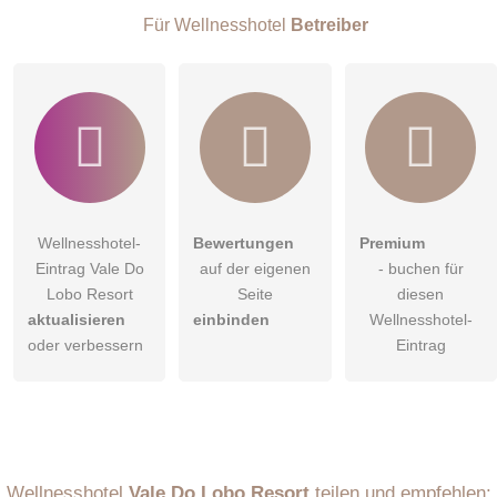
Klicken Sie hier um eine
individuelle Frage
an den
Für Wellnesshotel
Betreiber
Wellnesshotel-Eintrag zu stellen
.
Wellnesshotel-
Bewertungen
Premium
Eintrag Vale Do
auf der eigenen
- buchen für
Lobo Resort
Seite
diesen
aktualisieren
einbinden
Wellnesshotel-
oder verbessern
Eintrag
Wellnesshotel
Vale Do Lobo Resort
teilen und empfehlen: