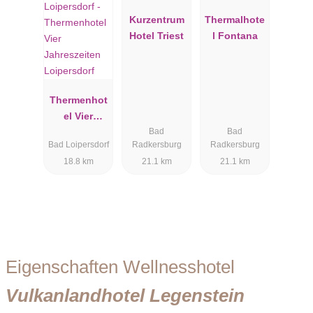
Kurzentrum
Thermalhote
Hotel Triest
l Fontana
Thermenhot
el Vier
Bad
Bad
Jahreszeiten
Bad Loipersdorf
Radkersburg
Radkersburg
Loipersdorf
18.8 km
21.1 km
21.1 km
Eigenschaften Wellnesshotel
Vulkanlandhotel Legenstein