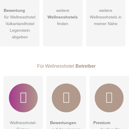
Hiermit akzeptiere ich die
AGB
.
Bewertung
weitere
weitere
für Wellnesshotel
Wellnesshotels
Wellnesshotels in
Die
Datenschutzerklärung
habe ich zur Kenntnis genommen.
Vulkanlandhotel
finden
meiner Nähe
öffentliche Frage stellen
Legenstein
Abbrechen
abgeben
Hinweis:
Bitte beachten Sie, öffentliche Fragen sind
für alle
Besucher sichtbar
.
Klicken Sie hier um eine
individuelle Frage
an den
Wellnesshotel-Eintrag zu stellen
.
Für Wellnesshotel
Betreiber
Wellnesshotel-
Bewertungen
Premium