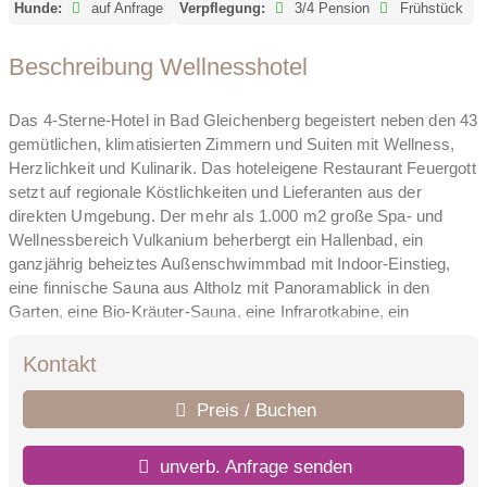
Hunde:
auf Anfrage
Verpflegung:
3/4 Pension
Frühstück
Beschreibung Wellnesshotel
Das 4-Sterne-Hotel in Bad Gleichenberg begeistert neben den 43
gemütlichen, klimatisierten Zimmern und Suiten mit Wellness,
Herzlichkeit und Kulinarik. Das hoteleigene Restaurant Feuergott
setzt auf regionale Köstlichkeiten und Lieferanten aus der
direkten Umgebung. Der mehr als 1.000 m2 große Spa- und
Wellnessbereich Vulkanium beherbergt ein Hallenbad, ein
ganzjährig beheiztes Außenschwimmbad mit Indoor-Einstieg,
eine finnische Sauna aus Altholz mit Panoramablick in den
Garten, eine Bio-Kräuter-Sauna, eine Infrarotkabine, ein
Dampfbad und ein Laconium. Zwei Ruheräume mit Tee- und
Saftbar runden das Angebot im Sinne der Leitidee „Liebe, Leben,
Kontakt
Leidenschaft –Urlaub im Legenstein. Weil wir das, was wir tun,
wirklich gerne tun.“ ab.
Preis / Buchen
unverb. Anfrage senden