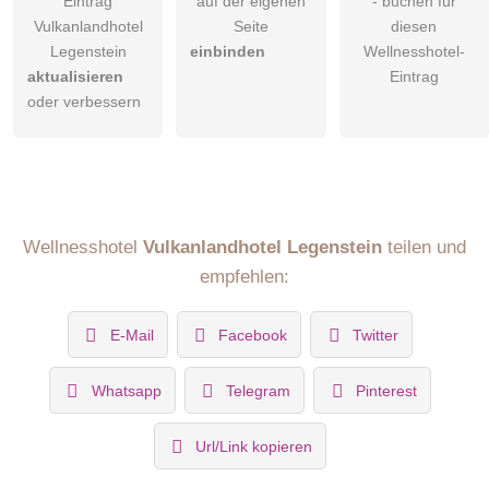
Eintrag
auf der eigenen
- buchen für
Vulkanlandhotel
Seite
diesen
Legenstein
einbinden
Wellnesshotel-
aktualisieren
Eintrag
oder verbessern
Wellnesshotel
Vulkanlandhotel Legenstein
teilen und
empfehlen:
E-Mail
Facebook
Twitter
Whatsapp
Telegram
Pinterest
Url/Link kopieren