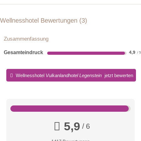
Teil- und Ganzkörper
• DU und WC getrennt
Gesicht & Dekolleté
• Holzbalkon mit Blick in den Garten
Wellnesshotel Bewertungen
3
Fußreflexzonen
Zusammenfassung
Gesamteindruck
4,9
Wellnesshotel
Vulkanlandhotel Legenstein
jetzt bewerten
Infrarotkabine
Infrarotkabine - der perfekte Wohlfühlbegleiter vor der
Massage
5,9
/ 6
Maisonette Gleichenberger Kogel