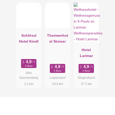
Schlössl
Thermenhot
Hotel Kindl
el Stoiser
Hotel
Larimar
4 Bew.
3 Bew.
3 Bew.
Bad
Gleichenberg
Loipersdorf
Stegersbach
1.2 km
18.6 km
37.5 km