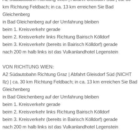
Sothys Homme Gesichtsbehandlung
Die erdigen Farben lassen Sie rasch zur Ruhe kommen und
km Richtung Feldbach; in ca. 13 km erreichen Sie Bad
Ritual "LEIDENSCHAFT": Ganzkörper-Gewürzpeeling
Rodeln:
nicht möglich
Eislaufen:
nicht möglich
unterstützen die entspannte Atmosphäre und erholsame
Gleichenberg
Ritual "LIEBE": Rosen-Meersalzpeeling in der
Ruhe des
in Bad Gleichenberg auf der Umfahrung bleiben
Dampfkabine für Zwei
Hotels ideal. Ein absolutes Highlight dieser Zimmer sind die
beim 1. Kreisverkehr gerade
südseitigen Terrassen, von wo aus Sie von früh bis spät die
beim 2. Kreisverkehr links Richtung Bairisch Kölldorf
wärmenden
beim 3. Kreisverkehr (bereits in Bairisch Kölldorf) gerade
Sonnenstrahlen genießen können.
nach 200 m halb links ist das Vulkanlandhotel Legenstein
WISSENSWERTES:
VON RICHTUNG WIEN:
• oft weit im Vorhinein ausgebucht
A2 Südautobahn Richtung Graz | Abfahrt Gleisdorf Süd (NICHT
Vulkanland-Kräutersauna
• Badezimmer und WC kompakt in einem Raum
Ilz) | ca. 30 km Richtung Feldbach; in ca. 13 km erreichen Sie Bad
• südseitige Terrasse mit Blick in den Ort
Gleichenberg
(nicht ebenerdig und den ganzen Tag Sonne)
Vulkanland-Kräutersauna mit selbst getrocknetem Lavendel
in Bad Gleichenberg auf der Umfahrung bleiben
• Parkettboden
aus dem eigenen Garten.
beim 1. Kreisverkehr gerade
beim 2. Kreisverkehr links Richtung Bairisch Kölldorf
beim 3. Kreisverkehr (bereits in Bairisch Kölldorf) gerade
Doppelzimmer Cirkonia
nach 200 m halb links ist das Vulkanlandhotel Legenstein
Hot Stone Massage