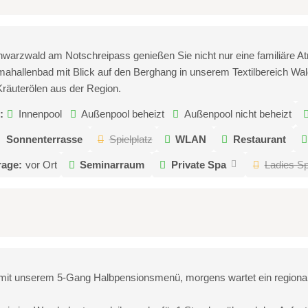
hwarzwald am Notschreipass genießen Sie nicht nur eine familiäre 
allenbad mit Blick auf den Berghang in unserem Textilbereich Wald
räuterölen aus der Region.
:
Innenpool
Außenpool beheizt
Außenpool nicht beheizt
Sonnenterrasse
Spielplatz
WLAN
Restaurant
rage:
vor Ort
Seminarraum
Private Spa
Ladies S
t unserem 5-Gang Halbpensionsmenü, morgens wartet ein regionales