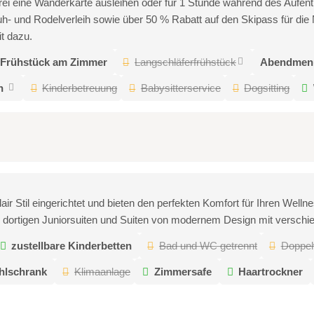
rei eine Wanderkarte ausleihen oder für 1 Stunde während des Aufent
h- und Rodelverleih sowie über 50 % Rabatt auf den Skipass für die 
t dazu.
Frühstück am Zimmer
Langschläferfrühstück
Abendmen
n
Kinderbetreuung
Babysitterservice
Dogsitting
 Stil eingerichtet und bieten den perfekten Komfort für Ihren Wellne
ortigen Juniorsuiten und Suiten von modernem Design mit verschie
zustellbare Kinderbetten
Bad und WC getrennt
Doppe
hlschrank
Klimaanlage
Zimmersafe
Haartrockner