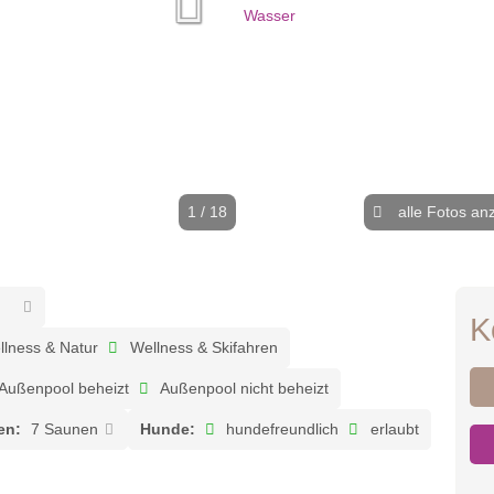
1 / 18
alle Fotos an
K
lness & Natur
Wellness & Skifahren
Außenpool beheizt
Außenpool nicht beheizt
en:
7 Saunen
Hunde:
hundefreundlich
erlaubt