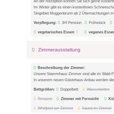
An der Rezeption können Sie sich gerne kostenf
Im Winter gibt es einen kostenfreien Schneeschu
Skigebiet Muggenbrunn ab 2 Übernachtungen mi
Verpflegung:
3/4 Pension
Frühstück
vegetarisches Essen
veganes Esse
Zimmerausstattung
Beschreibung der Zimmer:
Unsere Stammhaus-Zimmer sind alle im Wald-Flair
In unserem neuen Gästehaus-Anbau werden die d
Bettgrößen:
Doppelbett
Wasserbetten
Terrasse
Zimmer mit Fernsicht
Kü
Whirlpool am Zimmer
Sauna im Zimmer