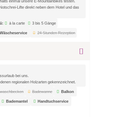
halts einmal unsere E-Mountainbikes testen.
Notschrei-Lifte direkt neben dem Hotel und das
ü:
à la carte
3 bis 5 Gänge
Wäscheservice
24-Stunden Rezeption
ssurlaub bei uns.
denen regionalen Holzarten gekennzeichnet.
lwaschbecken
Badewanne
Balkon
Bademantel
Handtuchservice