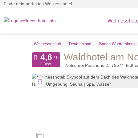
Finde dein perfektes Wellnesshotel
Wellnesshote
Wellnessurlaub
Deutschland
Baden-Württemberg
Waldhotel am No
3 Bew.
Notschrei Passhöhe 2
79674
Todtn