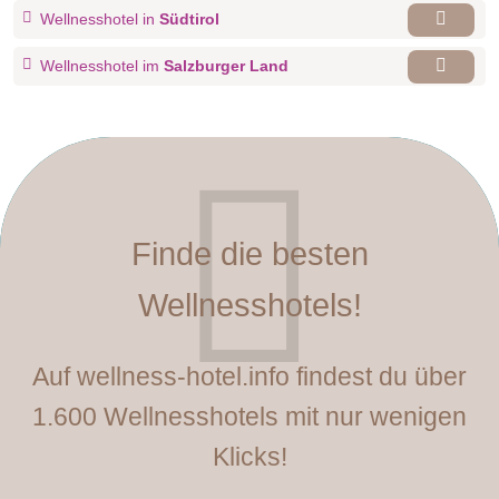
Wellnesshotel in
Südtirol
Wellnesshotel im
Salzburger Land
Finde die besten
Wellnesshotels!
Auf wellness-hotel.info findest du über
1.600 Wellnesshotels mit nur wenigen
Klicks!