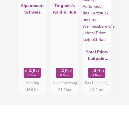
Alpenresort
Torghele's
Schwarz
Wald & Fluh
Hotel Prinz-
Luitpold-
Bad
4 Bew.
9 Bew.
4 Bew.
Mieming
Balderschwang
Bad Hindelang
46.8 km
51.2 km
47.2 km