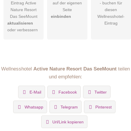
Eintrag Active
auf der eigenen
- buchen für
Nature Resort
Seite
diesen
Das SeeMount
einbinden
Wellnesshotel-
aktualisieren
Eintrag
oder verbessern
Wellnesshotel
Active Nature Resort Das SeeMount
teilen
und empfehlen:
E-Mail
Facebook
Twitter
Whatsapp
Telegram
Pinterest
Url/Link kopieren