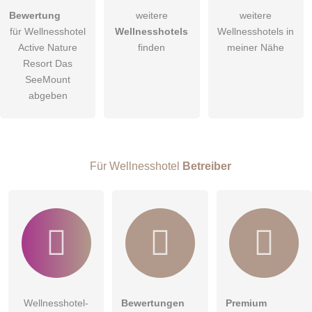
Hiermit akzeptiere ich die
AGB
.
Bewertung
weitere
weitere
für Wellnesshotel
Wellnesshotels
Wellnesshotels in
Die
Datenschutzerklärung
habe ich zur Kenntnis genommen.
Active Nature
finden
meiner Nähe
öffentliche Frage stellen
Resort Das
Abbrechen
SeeMount
Hinweis:
Bitte beachten Sie, öffentliche Fragen sind
für alle
abgeben
Besucher sichtbar
.
Klicken Sie hier um eine
individuelle Frage
an den
Wellnesshotel-Eintrag zu stellen
.
Für Wellnesshotel
Betreiber
Wellnesshotel-
Bewertungen
Premium