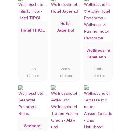
Hotel
Hotel TIROL
Jägerhof
Wellness- &
Familienhot
el Panorama
Fiss
Zams
Ladis
12.0 km
12.3 km
13.9 km
Seehotel