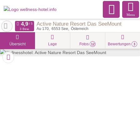
Menu
Active Nature Resort Das SeeMount
Au 170
6553
See
Österreich
3 Bew.
Übersicht
Lage
Fotos
Bewertungen
12
3