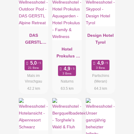
DAS
Design Hotel
GERSTL
Tyrol
Alpine
Hotel
Retreat
Prokulus -
Family &
21 Bew.
3 Bew.
Wellness
3 Bew.
Mals im
Partschins
Vinschgau
Naturns
(Meran)
42.2 km
63.5 km
64.3 km