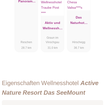
Panorama
Relax
Das
Aktiv und
Naturhotel
Wellnesshot
Chesa
el Traube
Valisa****s
Graun im
Post ****
Reschen
Vinschgau
Hirschegg
28.7 km
31.0 km
36.7 km
Eigenschaften Wellnesshotel
Active
Nature Resort Das SeeMount