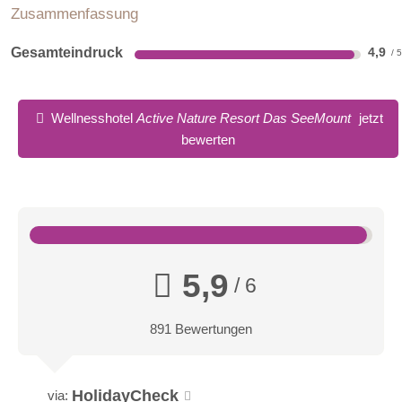
Zusammenfassung
Gesamteindruck
4,9
Wellnesshotel
Active Nature Resort Das SeeMount
jetzt
bewerten
5,9
/ 6
891 Bewertungen
HolidayCheck
via: