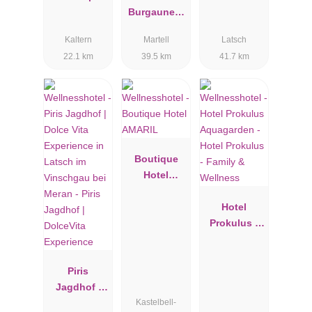
Hotel
Burgaunerh
of
Kaltern
Martell
Latsch
22.1 km
39.5 km
41.7 km
Boutique
Hotel
AMARIL
Hotel
Prokulus -
Family &
Wellness
Piris
Jagdhof |
Kastelbell-
DolceVita