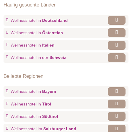
Häufig gesuchte Länder
Ski Area
Wellnesshotel in
Deutschland
Einzelzimmer Dolomiti
Wellnesshotel in
Österreich
Wellnesshotel in
Italien
Die nach Süden und Westen ausgerichteten Zimmer im
Dachgeschoss des 4. Stocks, die Dolomiti Einzelzimmer,
Wellnesshotel in der
Schweiz
haben einen Blick auf die Brenta-Dolomiten. Sie sind
ausgestattet mit: Klimatisierung, Minibar, Wasserkocher und
Beliebte Regionen
Kräutertee, Wellness-Kit für jeden Erwachsenen
(Bademantel, Saunatuch und Flip-Flops), Smart Tv 43" mit 20
SKY-Kanälen, Wi-Fi Internetanschluss, Safe, Schreibtisch,
Wellnesshotel in
Bayern
Balkon, Badezimmer mit Dusche.
Wellnesshotel in
Tirol
Wellnesshotel in
Südtirol
Wellnesshotel im
Salzburger Land