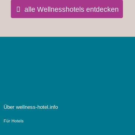
alle Wellnesshotels entdecken
Langlaufen
Ein Herz und Kreislauf stärkender Wintersport in den ruhigen
Wäldern um den See von Andalo. Gleichgewicht,
Koordinierung, eine Tätigkeit, die alle Muskeln des Körpers
involviert. Eine gute Gelegenheit, mithilfe unserer
Langlauflehrer diesen traditionellen Sport auszuprobieren.
Über wellness-hotel.info
Langlaufen
Für Hotels