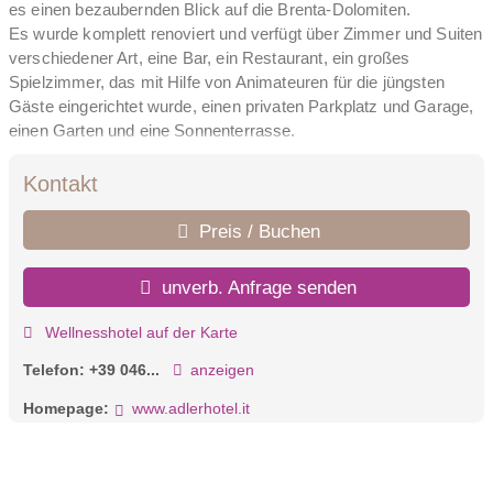
es einen bezaubernden Blick auf die Brenta-Dolomiten.
Es wurde komplett renoviert und verfügt über Zimmer und Suiten
verschiedener Art, eine Bar, ein Restaurant, ein großes
Spielzimmer, das mit Hilfe von Animateuren für die jüngsten
Gäste eingerichtet wurde, einen privaten Parkplatz und Garage,
einen Garten und eine Sonnenterrasse.
Das Restaurant, sehr schön und gemütlich, bietet internationale
Küche zusammen mit lokalen Spezialitäten und bereichert durch
Kontakt
einige gut dosierte Streifen der Kreativität. Unsere Küche bietet
jeden Abend 4 verschiedene 5-Gänge-Menüs an, die den
Preis / Buchen
Speisevorschlag um einen Gang und eine Wahlmöglichkeit
dazwischen bereichern: Vital-Menü, Vegetarisches Menü,
unverb. Anfrage senden
Typisches Menü und Gourmet-Menü. Das Frühstück ist ein
italienisches Buffet, mit einer großen Auswahl an süßen und
Wellnesshotel auf der Karte
herzhaften Speisen. Am Nachmittag bieten wir gerne einen
Telefon:
+39 046...
anzeigen
Snack im Adler Lounge Bar für Erwachsene und Kinder an.
Unsere neue Sensorial Wellness World, meisterhaft geführt von
Homepage:
www.adlerhotel.it
unseren Saunameistern: Alpine Event Sauna für Aufguss-
Shows, Crystal Steam Bath für Körper- und Gesichtspeelings
und Aufgüssen, Hay Bio Sauna für ein sanftes Wärmebad, 3