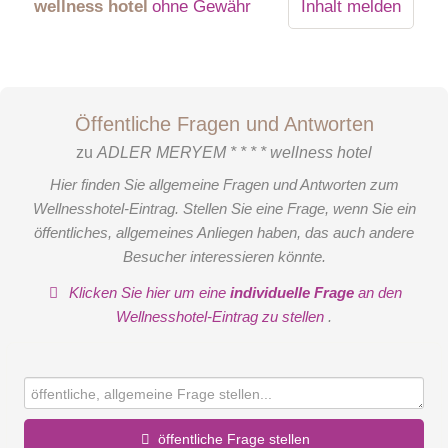
wellness hotel
ohne Gewähr
Inhalt melden
Relax Alpine Zimmer
Sie befinden sich in geschützter Lage auf der Ost- und
Öffentliche Fragen und Antworten
Nordseite des Hotels, hoch und luftig Dachböden mit
zu
ADLER MERYEM * * * * wellness hotel
sichtbaren Balken im vierten Stock, sind ausgestattet mit:
Klimatisierung, voll ausgestatteter Minibar, Wasserkocher und
Hier finden Sie allgemeine Fragen und Antworten zum
Kräutertee, SmartTV 43" mit 20 SKY-Kanälen, Wellness-Kit
Wellnesshotel-Eintrag. Stellen Sie eine Frage, wenn Sie ein
(Bademantel, Saunatuch und Flip-Flops) für jede
öffentliches, allgemeines Anliegen haben, das auch andere
Erwachsene, Wi-Fi-Internetanschluss, Safe, Schreibtisch,
Besucher interessieren könnte.
Balkon, Bad mit Dusche.
Klettern
Klicken Sie hier um eine
individuelle Frage
an den
Wellnesshotel-Eintrag zu stellen
.
Versuchen Sie die 15 Meter hohe künstliche Wand von
Andalo zu erklimmen. Eltern und Kinder in einer
Herausforderung am letzten Standbein.
Termin: Sportzentrum, Bergführer-Chalet, Kletterhalle.
öffentliche Frage stellen