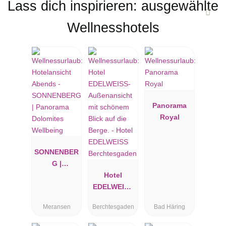
Lass dich inspirieren: ausgewählte
Wellnesshotels
Panorama
Royal
SONNENBER
G |
Panorama
Hotel
Dolomites
EDELWEISS
Wellbeing
Berchtesgad
Meransen
Berchtesgaden
Bad Häring
en