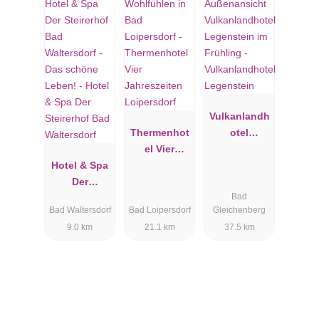
Vulkanlandh
Thermenhot
otel
el Vier
Legenstein
Hotel & Spa
Jahreszeiten
Der
Loipersdorf
Bad
Steirerhof
Bad Waltersdorf
Bad Loipersdorf
Gleichenberg
Bad
9.0 km
21.1 km
37.5 km
Waltersdorf