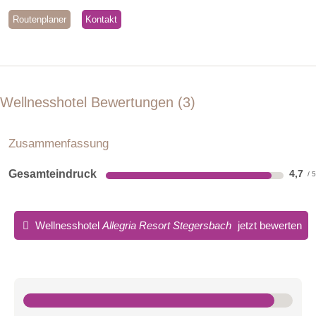
Routenplaner
Kontakt
Wellnesshotel Bewertungen
3
Zusammenfassung
Gesamteindruck
4,7
Wellnesshotel
Allegria Resort Stegersbach
jetzt bewerten
Residenz Haupthaus
Hell, offen großzügig