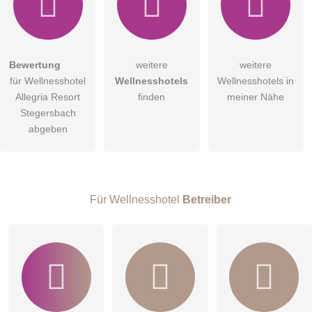
Hiermit akzeptiere ich die
AGB
.
Bewertung
weitere
weitere
für Wellnesshotel
Wellnesshotels
Wellnesshotels in
Die
Datenschutzerklärung
habe ich zur Kenntnis genommen.
Allegria Resort
finden
meiner Nähe
öffentliche Frage stellen
Stegersbach
Abbrechen
abgeben
Hinweis:
Bitte beachten Sie, öffentliche Fragen sind
für alle
Besucher sichtbar
.
Klicken Sie hier um eine
individuelle Frage
an den
Wellnesshotel-Eintrag zu stellen
.
Für Wellnesshotel
Betreiber