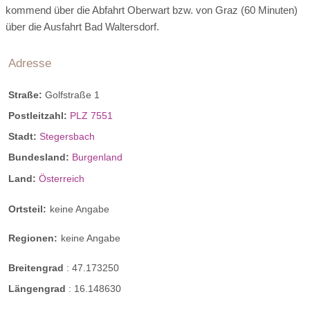
kommend über die Abfahrt Oberwart bzw. von Graz (60 Minuten)
Register-Nr.
über die Ausfahrt Bad Waltersdorf.
Ausflugsziele
Adresse
Straße:
Golfstraße 1
Postleitzahl:
PLZ 7551
Stadt:
Stegersbach
Bundesland:
Burgenland
Land:
Österreich
Ortsteil:
keine Angabe
Family Trakt
Regionen:
keine Angabe
Breitengrad
:
47.173250
Moderne Holzbauweise mit angenehmen Wohnklima.
Längengrad
:
16.148630