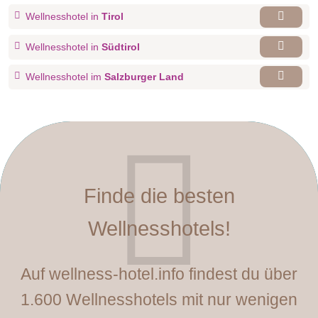
Wellnesshotel in
Tirol
Wellnesshotel in
Südtirol
Wellnesshotel im
Salzburger Land
Finde die besten
Wellnesshotels!
Auf wellness-hotel.info findest du über
1.600 Wellnesshotels mit nur wenigen