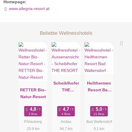
Homepage:
www.allegria-resort.at
Beliebte Wellnesshotels
Scheiblhofer
Heilthermen
RETTER Bio-
THE
Resort Bad
Natur-Resort
RESORT
Waltersdorf
3 Bew.
4 Bew.
21 Bew.
Pöllauberg
Andau
Bad Waltersdorf
25.9 km
94.7 km
9.1 km