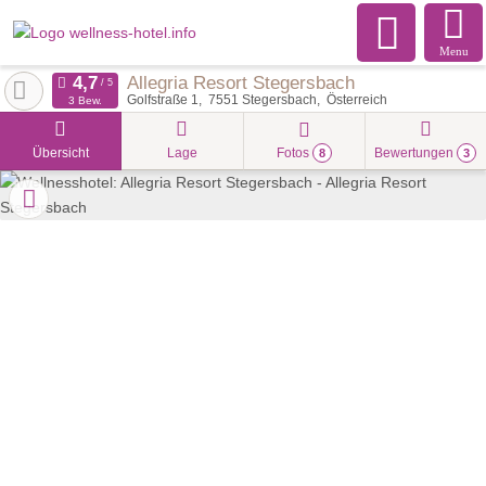
Menu
Allegria Resort Stegersbach
Golfstraße 1
7551
Stegersbach
Österreich
3 Bew.
Übersicht
Lage
Fotos
Bewertungen
8
3