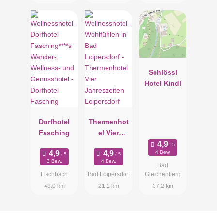
Schlössl
Hotel Kindl
Dorfhotel
Thermenhot
Fasching
el Vier
Jahreszeiten
4 Bew.
Loipersdorf
3 Bew.
4 Bew.
Bad
Fischbach
Bad Loipersdorf
Gleichenberg
48.0 km
21.1 km
37.2 km