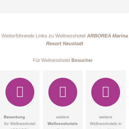
Vorname
Name
Weiterführende Links zu Wellnesshotel
ARBOREA Marina
Resort Neustadt
E-Mail-Adresse (wird nicht veröffentlicht)
Für Wellnesshotel
Besucher
Hiermit akzeptiere ich die
AGB
.
Bewertung
weitere
weitere
für Wellnesshotel
Wellnesshotels
Wellnesshotels in
Die
Datenschutzerklärung
habe ich zur Kenntnis genommen.