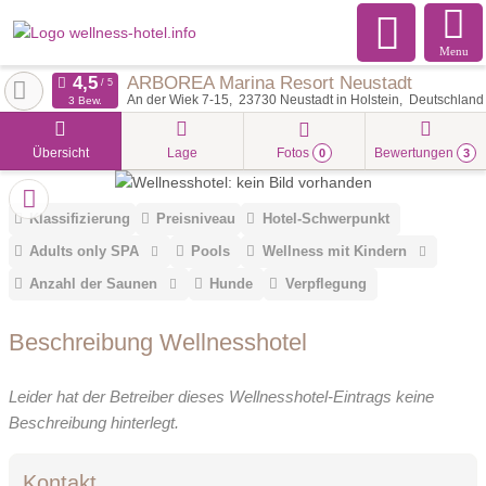
Menu
ARBOREA Marina Resort Neustadt
An der Wiek 7-15
23730
Neustadt in Holstein
Deutschland
3 Bew.
Übersicht
Lage
Fotos
Bewertungen
0
3
Klassifizierung
Preisniveau
Hotel-Schwerpunkt
Adults only SPA
Pools
Wellness mit Kindern
Anzahl der Saunen
Hunde
Verpflegung
Beschreibung Wellnesshotel
Leider hat der Betreiber dieses Wellnesshotel-Eintrags keine
Beschreibung hinterlegt.
Kontakt