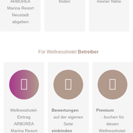
ARBOREA
finden
meiner Nähe
öffentliche Frage stellen
Marina Resort
Abbrechen
Neustadt
Hinweis:
Bitte beachten Sie, öffentliche Fragen sind
für alle
abgeben
Besucher sichtbar
.
Klicken Sie hier um eine
individuelle Frage
an den
Wellnesshotel-Eintrag zu stellen
.
Für Wellnesshotel
Betreiber
Wellnesshotel-
Bewertungen
Premium
Eintrag
auf der eigenen
- buchen für
ARBOREA
Seite
diesen
Marina Resort
einbinden
Wellnesshotel-