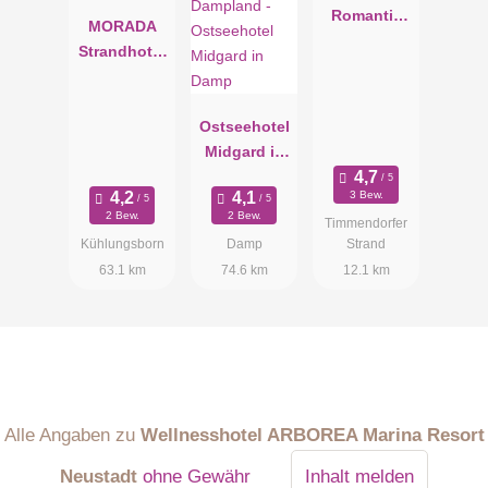
Romantik
MORADA
Hotel
Strandhotel
Ostseebad
Kühlungsbo
rn
Ostseehotel
Midgard in
Damp
3 Bew.
2 Bew.
2 Bew.
Timmendorfer
Kühlungsborn
Damp
Strand
63.1 km
74.6 km
12.1 km
Alle Angaben zu
Wellnesshotel ARBOREA Marina Resort
Neustadt
ohne Gewähr
Inhalt melden