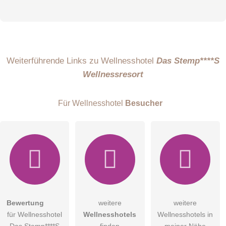
Vorname
Name
Weiterführende Links zu Wellnesshotel
Das Stemp****S
Wellnessresort
E-Mail-Adresse (wird nicht veröffentlicht)
Für Wellnesshotel
Besucher
Hiermit akzeptiere ich die
AGB
.
Bewertung
weitere
weitere
für Wellnesshotel
Wellnesshotels
Wellnesshotels in
Die
Datenschutzerklärung
habe ich zur Kenntnis genommen.
Das Stemp****S
finden
meiner Nähe