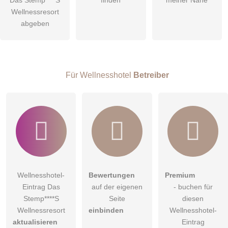
öffentliche Frage stellen
Wellnessresort
Abbrechen
abgeben
Hinweis:
Bitte beachten Sie, öffentliche Fragen sind
für alle
Besucher sichtbar
.
Klicken Sie hier um eine
individuelle Frage
an den
Wellnesshotel-Eintrag zu stellen
.
Für Wellnesshotel
Betreiber
Wellnesshotel-
Bewertungen
Premium
Eintrag Das
auf der eigenen
- buchen für
Stemp****S
Seite
diesen
Wellnessresort
einbinden
Wellnesshotel-
aktualisieren
Eintrag