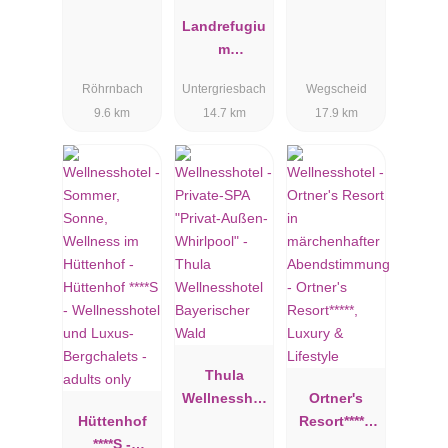
Jagdhof
Landrefugiu
m
Obermüller |
Röhrnbach
Untergriesbach
Wegscheid
360 ° Glück |
9.6 km
14.7 km
17.9 km
4,5 Sterne
Thula
Wellnesshot
Ortner's
Hüttenhof
el
Resort*****,
****S -
Bayerischer
Luxury &