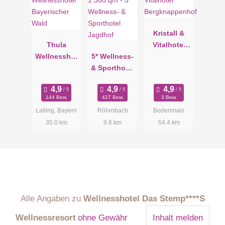
Kristall &
Thula
Vitalhotel
Wellnesshot
5* Wellness-
Bergknappe
el
& Sporthotel
nhof
Bayerischer
Jagdhof
Wald
144 Bew.
427 Bew.
3 Bew.
Lalling, Bayern
Röhrnbach
Bodenmais
35.0 km
9.6 km
54.4 km
Alle Angaben zu
Wellnesshotel Das Stemp****S
Wellnessresort
ohne Gewähr
Inhalt melden