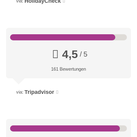
HolidayCheck
via:
4,5
/ 5
161 Bewertungen
Tripadvisor
via: