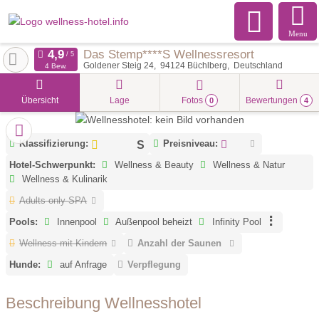
Menu
Das Stemp****S Wellnessresort
Goldener Steig 24
94124
Büchlberg
Deutschland
4 Bew.
Übersicht
Lage
Fotos
Bewertungen
0
4
Klassifizierung:
Preisniveau:
Hotel-Schwerpunkt:
Wellness & Beauty
Wellness & Natur
Wellness & Kulinarik
Adults only SPA
Pools:
Innenpool
Außenpool beheizt
Infinity Pool
Wellness mit Kindern
Anzahl der Saunen
Hunde:
auf Anfrage
Verpflegung
Beschreibung Wellnesshotel