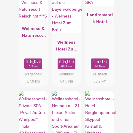
Landromanti
k Hotel
Wellness &
Oswald -
Naturresort
Gourmet &
Reischlhof**
Wellness
SPA
**S
Hotel Zum
Bräu
5 Bew.
66 Bew.
14 Bew.
Wegscheid
Kollnburg
Teisnach
17.9 km
64.5 km
53.2 km