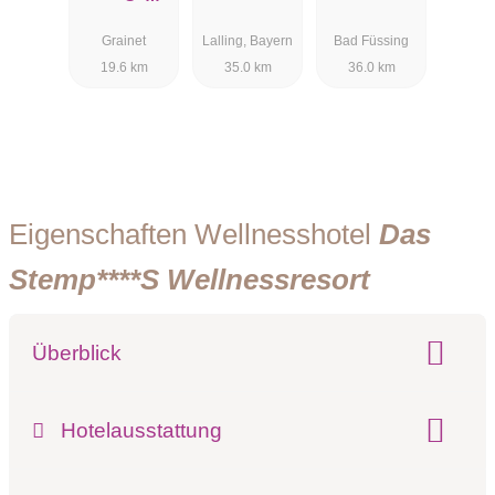
Wellnesshot
Wald
Lifestyle
Grainet
Lalling, Bayern
Bad Füssing
el und
19.6 km
35.0 km
36.0 km
Luxus-
Bergchalets
- adults only
Eigenschaften Wellnesshotel
Das
Stemp****S Wellnessresort
Überblick
Klassifizierung:
Hotelausstattung
Preisniveau:
gesamte Zimmeranzahl:
55 Zimmer
Hotel-Schwerpunkt: