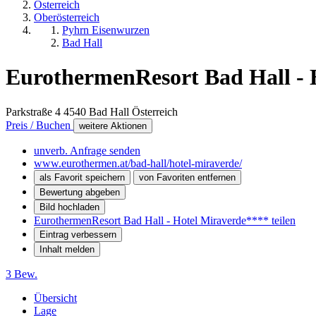
Österreich
Oberösterreich
Pyhrn Eisenwurzen
Bad Hall
EurothermenResort Bad Hall - 
Parkstraße 4
4540
Bad Hall
Österreich
Preis / Buchen
weitere Aktionen
unverb. Anfrage senden
www.eurothermen.at/bad-hall/hotel-miraverde/
als Favorit speichern
von Favoriten entfernen
Bewertung abgeben
Bild hochladen
EurothermenResort Bad Hall - Hotel Miraverde**** teilen
Eintrag verbessern
Inhalt melden
3 Bew.
Übersicht
Lage