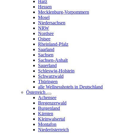
Harz
Hessen
Mecklenburg-Vorpommern
Mosel
Niedersachsen
NRW
Nordsee
Ostsee
Rheinland-Pfalz
Saarland
Sachsen
Sachsen-Anhalt
Sauerland
Schleswig-Holstein
Schwarzwald
Thüringen
alle Wellnesshotels in Deutschland
Österreich
Achensee
Bregenzerwald
Burgenland
Kärnten
Kleinwalsertal
Montafon
Niederösterreich