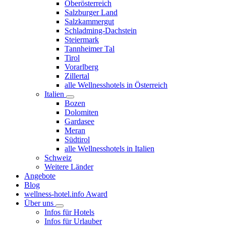
Oberösterreich
Salzburger Land
Salzkammergut
Schladming-Dachstein
Steiermark
Tannheimer Tal
Tirol
Vorarlberg
Zillertal
alle Wellnesshotels in Österreich
Italien
Bozen
Dolomiten
Gardasee
Meran
Südtirol
alle Wellnesshotels in Italien
Schweiz
Weitere Länder
Angebote
Blog
wellness-hotel.info Award
Über uns
Infos für Hotels
Infos für Urlauber