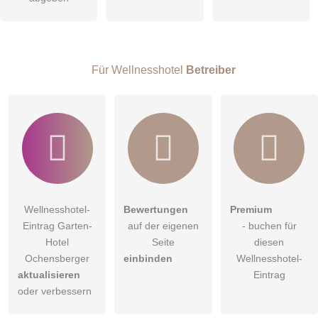
Hinweis:
Bitte beachten Sie, öffentliche Fragen sind
für alle
Besucher sichtbar
.
Klicken Sie hier um eine
individuelle Frage
an den
Wellnesshotel-Eintrag zu stellen
.
Für Wellnesshotel
Betreiber
Wellnesshotel-
Bewertungen
Premium
Eintrag Garten-
auf der eigenen
- buchen für
Hotel
Seite
diesen
Ochensberger
einbinden
Wellnesshotel-
aktualisieren
Eintrag
oder verbessern