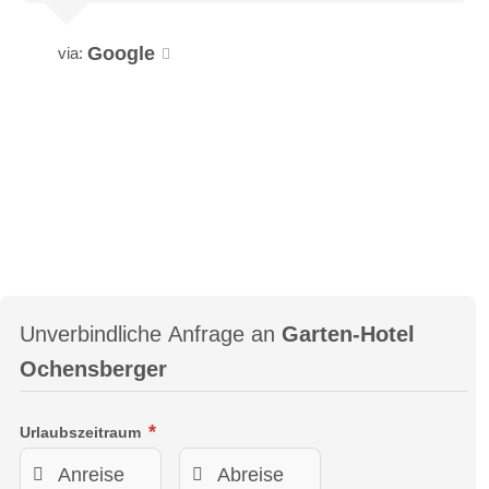
Google
via:
Raabtalzimmer
Diese Zimmer mit Teppichböden und einer stimmigen
Einrichtung im neuen modernen Look liegen über den
Restauranträumlichkeiten und ganz nah am Wellnessbereich.
Schlafzimmer (mit indirektem Tageslichteinfluss) von einer
kleinen, hellen Wohnecke getrennt. Ausblicke in den
Unverbindliche Anfrage an
Garten-Hotel
Seminargarten oder ins Raabtal.
Ochensberger
Raabtalzimmer
Urlaubszeitraum