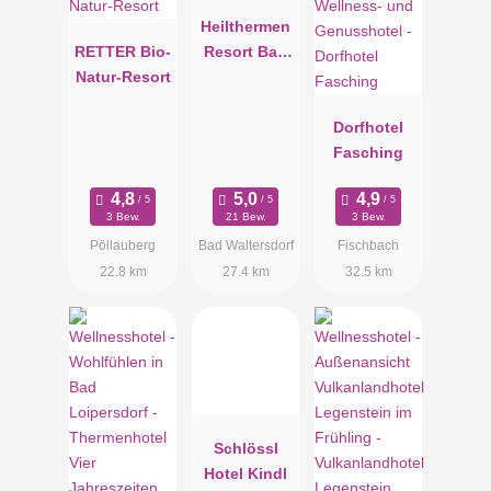
Heilthermen
RETTER Bio-
Resort Bad
Natur-Resort
Waltersdorf
Dorfhotel
Fasching
3 Bew.
21 Bew.
3 Bew.
Pöllauberg
Bad Waltersdorf
Fischbach
22.8 km
27.4 km
32.5 km
Schlössl
Hotel Kindl