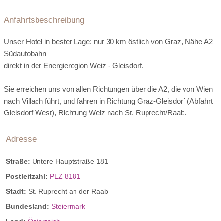
Naturzimmer
Anfahrtsbeschreibung
Die idyllische Lage mitten im Grünen zwischen Kraftgarten
Unser Hotel in bester Lage: nur 30 km östlich von Graz, Nähe A2
und Streuobstwiese verspricht ein herrliches Naturerlebnis.,
Südautobahn
Edler Landhausstil mit Holzböden aus der heimischen Eiche
direkt in der Energieregion Weiz - Gleisdorf.
und hochwertige Möbel versprechen viel Atmosphäre und
Individualität. Die Naturzimmer bieten teilweise
Steiermark Ausflugsziele
Sie erreichen uns von allen Richtungen über die A2, die von Wien
Terrasse/Balkon mit jeweils 9m².
nach Villach führt, und fahren in Richtung Graz-Gleisdorf (Abfahrt
Gleisdorf West), Richtung Weiz nach St. Ruprecht/Raab.
Naturzimmer
Adresse
Straße:
Untere Hauptstraße 181
Postleitzahl:
PLZ 8181
Stadt:
St. Ruprecht an der Raab
Bundesland:
Steiermark
Land:
Österreich