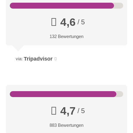
Hochwertige Innenarchitektur mit raffinierten Details und
indirekter Beleuchtung versprechen hohen Wohnkomfort mit
4,6
/ 5
viel Atmosphäre. Die Doppelzimmer mit Teppichboden und
Vorraum verfügen über eine kleine möblierte Loggia (2m²) mit
132 Bewertungen
Blick in den Hotelinnenhof oder in Richtung Ortskern.
Genießerzimmer
Tripadvisor
via:
4,7
/ 5
883 Bewertungen