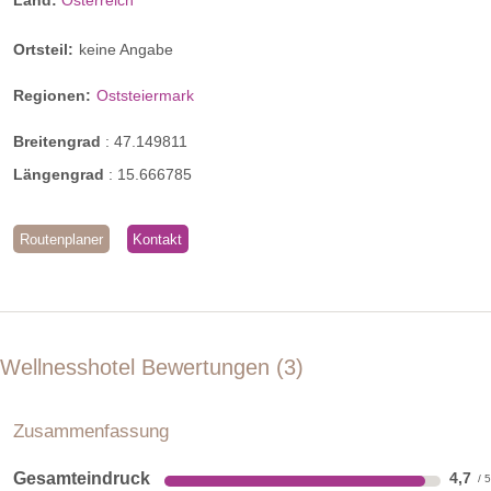
Ortsteil:
keine Angabe
Regionen:
Oststeiermark
Breitengrad
:
47.149811
Längengrad
:
15.666785
Gartenzimmer
Routenplaner
Kontakt
Besonders ruhige Einzellage direkt am Kraftgarten mit
französischem Balkon, darüberliegender möblierter
Dachterrasse und wunderschönen Ausblicken ins Grüne.
Zimmer mit Teppichboden, kleinem Vorraum und liebevoller
Wellnesshotel Bewertungen
3
Innenraumgestaltung mit hellen Ahornmöbel und
mediterranen Akzenten. Ein kurzer wetterfester Übergang
Zusammenfassung
führt Sie ins gegenüberliegende Gebäude zum Restaurant
und in den Wellnessbereich.
Gesamteindruck
4,7