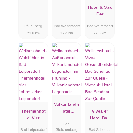
Hotel & Spa
Der
Steirerhof
Pöllauberg
Bad Waltersdorf
Bad Waltersdorf
Bad
22.8 km
27.4 km
27.6 km
Waltersdorf
Vulkanlandh
Thermenhot
otel
Vivea 4*
el Vier
Legenstein
Hotel Bad
Bad
Jahreszeiten
Schönau Zur
Bad Loipersdorf
Gleichenberg
Bad Schönau
Loipersdorf
Quelle