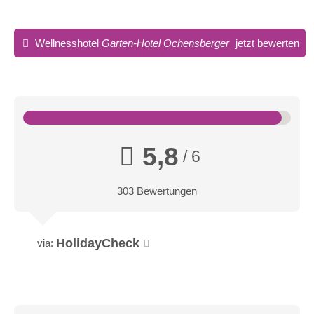
Gartenzimmer
Wellnesshotel
Garten-Hotel Ochensberger
jetzt bewerten
5,8
/ 6
303 Bewertungen
HolidayCheck
via:
Genießerzimmer