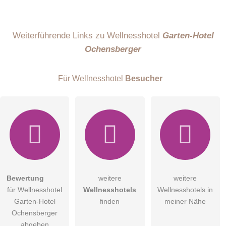
Name
Weiterführende Links zu Wellnesshotel
Garten-Hotel
Ochensberger
E-Mail-Adresse (wird nicht veröffentlicht)
Für Wellnesshotel
Besucher
Hiermit akzeptiere ich die
AGB
.
Bewertung
weitere
weitere
für Wellnesshotel
Wellnesshotels
Wellnesshotels in
Die
Datenschutzerklärung
habe ich zur Kenntnis genommen.
Garten-Hotel
finden
meiner Nähe
öffentliche Frage stellen
Ochensberger
Abbrechen
abgeben