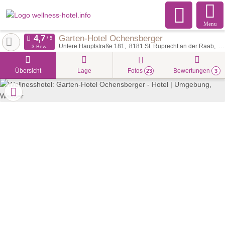
Menu
Garten-Hotel Ochensberger
Untere Hauptstraße 181
8181
St. Ruprecht an der Raab
Ös
3 Bew.
Übersicht
Lage
Fotos
Bewertungen
23
3