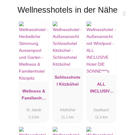
Wellnesshotels in der Nähe
Schlosshote
l Kitzbühel
ALL
Wellness &
INCLUSIVE
Familienhot
Hotel DIE
el Kitzspitz
SONNE****s
St. Jakob
Kitzbühel
Saalbach
3.3 km
11.1 km
11.4 km