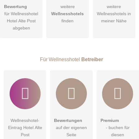
Bewertung
weitere
weitere
Hiermit akzeptiere ich die
AGB
.
für Wellnesshotel
Wellnesshotels
Wellnesshotels in
Hotel Alte Post
finden
meiner Nähe
Die
Datenschutzerklärung
habe ich zur Kenntnis genommen.
abgeben
öffentliche Frage stellen
Abbrechen
Hinweis:
Bitte beachten Sie, öffentliche Fragen sind
für alle
Besucher sichtbar
.
Für Wellnesshotel
Betreiber
Klicken Sie hier um eine
individuelle Frage
an den
Wellnesshotel-Eintrag zu stellen
.
Wellnesshotel-
Bewertungen
Premium
Eintrag Hotel Alte
auf der eigenen
- buchen für
Post
Seite
diesen