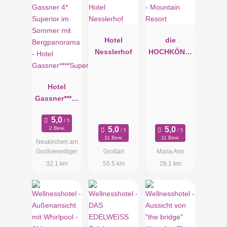
Hotel
die
Nesslerhof
HOCHKÖNIG
IN -
Mountain
Hotel
Resort
Gassner****S
uperior
2 Bew.
11 Bew.
11 Bew.
Neukirchen am
Großvenediger
Großarl
Maria Alm
32.1 km
55.5 km
28.1 km