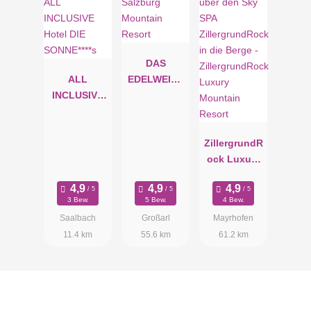
DAS
ALL
EDELWEISS
INCLUSIVE
Salzburg
Hotel DIE
Mountain
SONNE****s
Resort
ZillergrundR
ock Luxury
Mountain
Resort
3 Bew.
5 Bew.
4 Bew.
Saalbach
Großarl
Mayrhofen
11.4 km
55.6 km
61.2 km