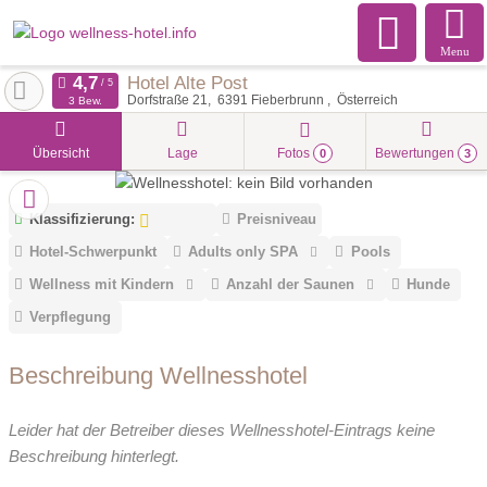
Menu
Hotel Alte Post
Dorfstraße 21
6391
Fieberbrunn
Österreich
3 Bew.
Übersicht
Lage
Fotos
Bewertungen
0
3
Klassifizierung:
Preisniveau
Hotel-Schwerpunkt
Adults only SPA
Pools
Wellness mit Kindern
Anzahl der Saunen
Hunde
Verpflegung
Beschreibung Wellnesshotel
Leider hat der Betreiber dieses Wellnesshotel-Eintrags keine
Beschreibung hinterlegt.