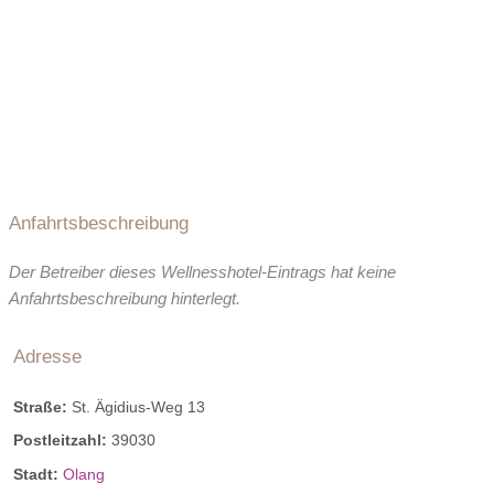
Tauchen:
nicht möglich
Reiten:
1 km entfernt
Register-Nr.:
IT021106A1IUQAYNEF
Tennis:
1 km entfernt
Golf:
1 km entfernt
Nightlife:
10 km entfernt
Skilift:
2 km entfernt
Langlaufloipe:
5 km entfernt
Rodeln:
1 km entfernt
Eislaufen:
1 km entfernt
Anfahrtsbeschreibung
Der Betreiber dieses Wellnesshotel-Eintrags hat keine
Anfahrtsbeschreibung hinterlegt.
Adresse
Straße:
St. Ägidius-Weg 13
Postleitzahl:
39030
Stadt:
Olang