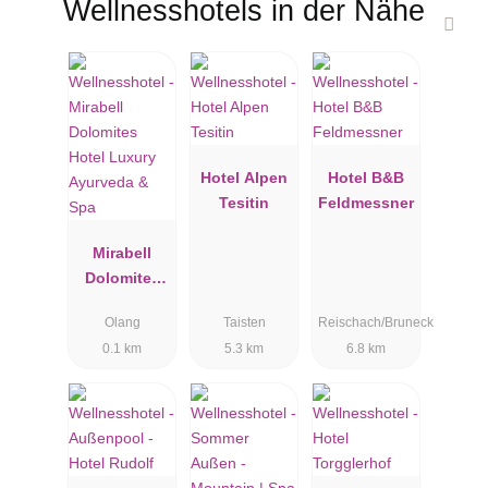
Wellnesshotels in der Nähe
Hotel Alpen
Hotel B&B
Tesitin
Feldmessner
Mirabell
Dolomites
Hotel Luxury
Olang
Taisten
Reischach/Bruneck
Ayurveda &
0.1 km
5.3 km
6.8 km
Spa