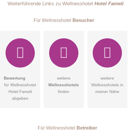
Weiterführende Links zu Wellnesshotel
Hotel Fameli
Für Wellnesshotel
Besucher
E-Mail-Adresse (wird nicht veröffentlicht)
Bewertung
weitere
weitere
Hiermit akzeptiere ich die
AGB
.
für Wellnesshotel
Wellnesshotels
Wellnesshotels in
Hotel Fameli
finden
meiner Nähe
Die
Datenschutzerklärung
habe ich zur Kenntnis genommen.
abgeben
öffentliche Frage stellen
Abbrechen
Hinweis:
Bitte beachten Sie, öffentliche Fragen sind
für alle
Besucher sichtbar
.
Für Wellnesshotel
Betreiber