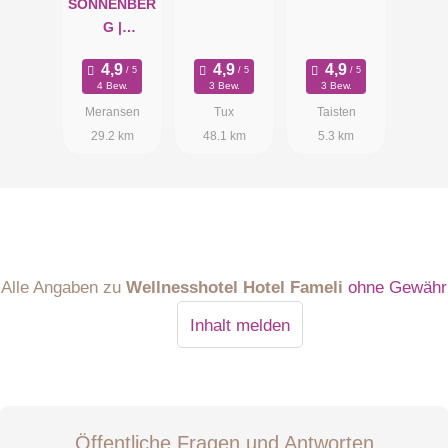
SONNENBER
G |
Panorama
Dolomites
4 Bew.
3 Bew.
3 Bew.
Wellbeing
Meransen
Tux
Taisten
29.2 km
48.1 km
5.3 km
Alle Angaben zu
Wellnesshotel Hotel Fameli
ohne Gewähr
Inhalt melden
Öffentliche Fragen und Antworten