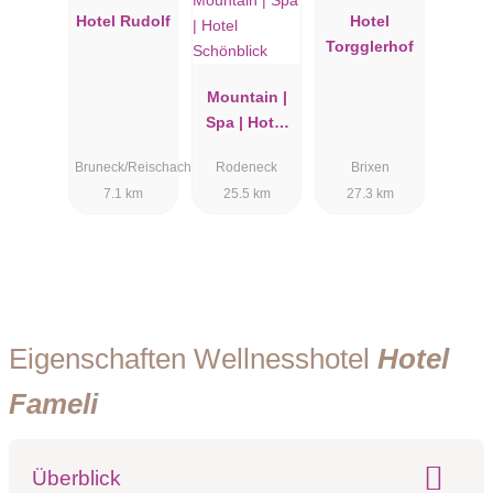
Hotel Rudolf
Hotel
Torgglerhof
Mountain |
Spa | Hotel
Schönblick
Bruneck/Reischach
Rodeneck
Brixen
7.1 km
25.5 km
27.3 km
Eigenschaften Wellnesshotel
Hotel
Fameli
Überblick