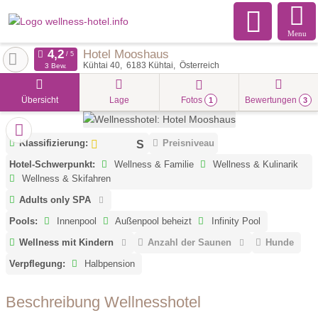
Menu
Hotel Mooshaus
Kühtai 40
6183
Kühtai
Österreich
3 Bew.
Übersicht
Lage
Fotos
Bewertungen
1
3
Klassifizierung:
Preisniveau
Hotel-Schwerpunkt:
Wellness & Familie
Wellness & Kulinarik
Wellness & Skifahren
Adults only SPA
Pools:
Innenpool
Außenpool beheizt
Infinity Pool
Wellness mit Kindern
Anzahl der Saunen
Hunde
Verpflegung:
Halbpension
Beschreibung Wellnesshotel