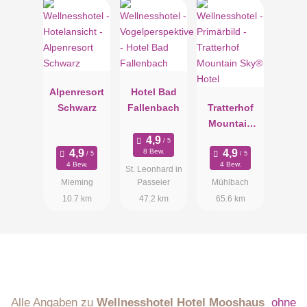
Alpenresort
Hotel Bad
Schwarz
Fallenbach
Tratterhof
Mountain
Sky® Hotel
8 Bew.
4 Bew.
4 Bew.
St. Leonhard in
Mieming
Passeier
Mühlbach
10.7 km
47.2 km
65.6 km
Alle Angaben zu
Wellnesshotel Hotel Mooshaus
ohne