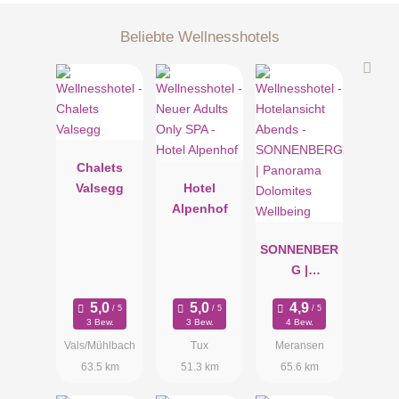
Beliebte Wellnesshotels
Chalets
Valsegg
Hotel
Alpenhof
SONNENBER
G |
Panorama
Dolomites
3 Bew.
3 Bew.
4 Bew.
Wellbeing
Vals/Mühlbach
Tux
Meransen
63.5 km
51.3 km
65.6 km