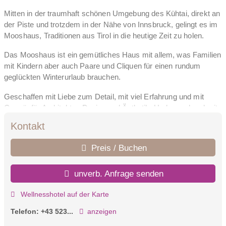
Mitten in der traumhaft schönen Umgebung des Kühtai, direkt an
der Piste und trotzdem in der Nähe von Innsbruck, gelingt es im
Mooshaus, Traditionen aus Tirol in die heutige Zeit zu holen.
Das Mooshaus ist ein gemütliches Haus mit allem, was Familien
mit Kindern aber auch Paare und Cliquen für einen rundum
geglückten Winterurlaub brauchen.
Geschaffen mit Liebe zum Detail, mit viel Erfahrung und mit
Gespür für Architektur, Design und Ästhetik. Und manchmal mit
einer Portion Mut, wie der Endless Sky Pool beweist. Mit Stolz
Kontakt
dürfen wir sagen, dass er der höchst gelegene Infinity-Pool der
Alpen ist.
Preis / Buchen
Das alles teilen wir sehr gern mit Ihnen! Denn wir sind Gastgeber
mit Leib und Seele.
unverb. Anfrage senden
Ihre Familie Gerber
Wellnesshotel auf der Karte
Telefon:
+43 523...
anzeigen