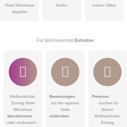
Hotel Mooshaus
finden
meiner Nähe
Die
Datenschutzerklärung
habe ich zur Kenntnis genommen.
abgeben
öffentliche Frage stellen
Abbrechen
Hinweis:
Bitte beachten Sie, öffentliche Fragen sind
für alle
Besucher sichtbar
.
Für Wellnesshotel
Betreiber
Klicken Sie hier um eine
individuelle Frage
an den
Wellnesshotel-Eintrag zu stellen
.
Wellnesshotel-
Bewertungen
Premium
Eintrag Hotel
auf der eigenen
- buchen für
Mooshaus
Seite
diesen
aktualisieren
einbinden
Wellnesshotel-
oder verbessern
Eintrag