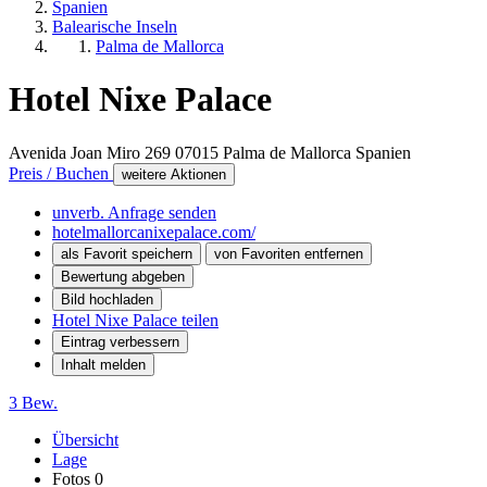
Spanien
Balearische Inseln
Palma de Mallorca
Hotel Nixe Palace
Avenida Joan Miro 269
07015
Palma de Mallorca
Spanien
Preis / Buchen
weitere Aktionen
unverb. Anfrage senden
hotelmallorcanixepalace.com/
als Favorit speichern
von Favoriten entfernen
Bewertung abgeben
Bild hochladen
Hotel Nixe Palace teilen
Eintrag verbessern
Inhalt melden
3 Bew.
Übersicht
Lage
Fotos
0