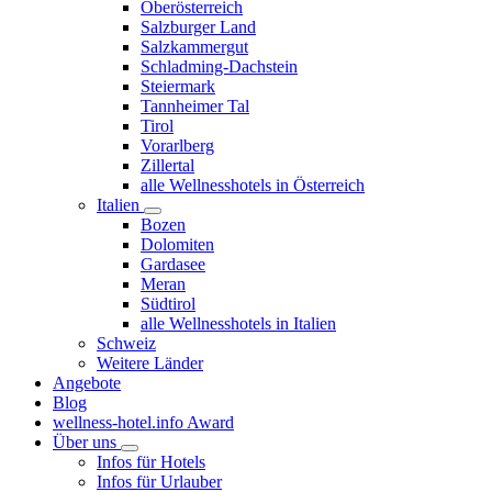
Oberösterreich
Salzburger Land
Salzkammergut
Schladming-Dachstein
Steiermark
Tannheimer Tal
Tirol
Vorarlberg
Zillertal
alle Wellnesshotels in Österreich
Italien
Bozen
Dolomiten
Gardasee
Meran
Südtirol
alle Wellnesshotels in Italien
Schweiz
Weitere Länder
Angebote
Blog
wellness-hotel.info Award
Über uns
Infos für Hotels
Infos für Urlauber