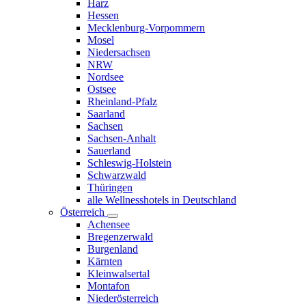
Harz
Hessen
Mecklenburg-Vorpommern
Mosel
Niedersachsen
NRW
Nordsee
Ostsee
Rheinland-Pfalz
Saarland
Sachsen
Sachsen-Anhalt
Sauerland
Schleswig-Holstein
Schwarzwald
Thüringen
alle Wellnesshotels in Deutschland
Österreich
Achensee
Bregenzerwald
Burgenland
Kärnten
Kleinwalsertal
Montafon
Niederösterreich