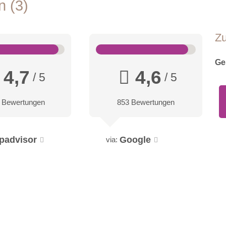
en
3
Z
Ge
4,7
4,6
/ 5
/ 5
 Bewertungen
853 Bewertungen
ipadvisor
Google
via: