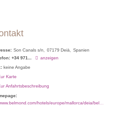
ontakt
resse:
Son Canals s/n
07179
Deià
Spanien
efon:
+34 971...
anzeigen
:
keine Angabe
ur Karte
Zur Anfahrtsbeschreibung
mepage:
www.belmond.com/hotels/europe/mallorca/deia/belmond-la-residencia