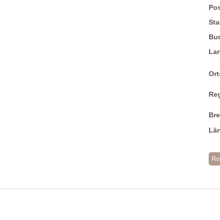
Pos
Sta
Bu
La
Ort
Re
Br
Lä
Ro