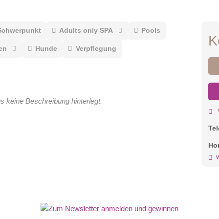
Schwerpunkt
Adults only SPA
Pools
K
en
Hunde
Verpflegung
gs keine Beschreibung hinterlegt.
Te
Ho
w