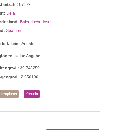
tleitzahl:
07179
dt:
Deià
ndesland:
Balearische Inseln
nd:
Spanien
steil:
keine Angabe
gionen:
keine Angabe
eitengrad
:
39.748250
ngengrad
:
2.650190
utenplaner
Kontakt