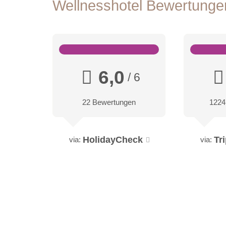
Wellnesshotel Bewertung
6,0
/ 6
22 Bewertungen
1224
HolidayCheck
Tr
via:
via: