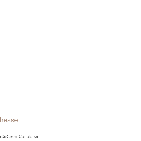
dresse
raße:
Son Canals s/n