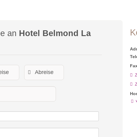
K
ge an
Hotel Belmond La
Ad
Tel
Fax
Z
Ho