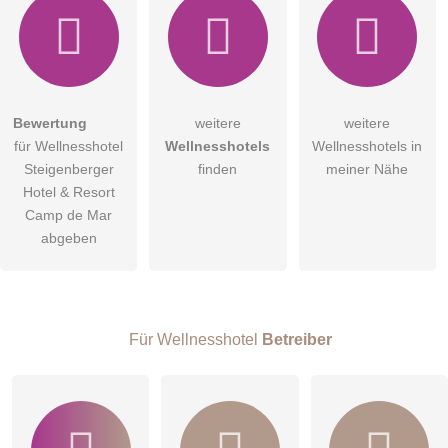
Hiermit akzeptiere ich die
AGB
.
Bewertung
weitere
weitere
für Wellnesshotel
Wellnesshotels
Wellnesshotels in
Die
Datenschutzerklärung
habe ich zur Kenntnis genommen.
Steigenberger
finden
meiner Nähe
öffentliche Frage stellen
Hotel & Resort
Abbrechen
Camp de Mar
Hinweis:
Bitte beachten Sie, öffentliche Fragen sind
für alle
abgeben
Besucher sichtbar
.
Klicken Sie hier um eine
individuelle Frage
an den
Wellnesshotel-Eintrag zu stellen
.
Für Wellnesshotel
Betreiber