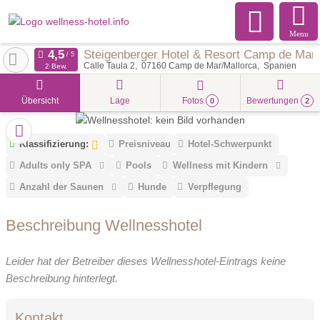
Menu
Steigenberger Hotel & Resort Camp de Mar
Calle Taula 2
07160
Camp de Mar/Mallorca
Spanien
2 Bew.
Übersicht
Lage
Fotos
Bewertungen
0
2
Klassifizierung:
Preisniveau
Hotel-Schwerpunkt
Adults only SPA
Pools
Wellness mit Kindern
Anzahl der Saunen
Hunde
Verpflegung
Beschreibung Wellnesshotel
Leider hat der Betreiber dieses Wellnesshotel-Eintrags keine
Beschreibung hinterlegt.
Kontakt