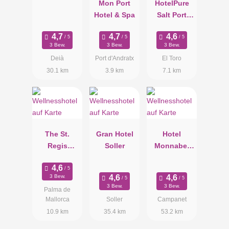
Mon Port
HotelPure
Residencia
Hotel & Spa
Salt Port
Adriano
3 Bew.
3 Bew.
3 Bew.
Deià
Port d'Andratx
El Toro
30.1 km
3.9 km
7.1 km
The St.
Gran Hotel
Hotel
Regis
Soller
Monnaber
Mardavall
Nou
Mallorca
3 Bew.
Resort
3 Bew.
3 Bew.
Palma de
Mallorca
Soller
Campanet
10.9 km
35.4 km
53.2 km