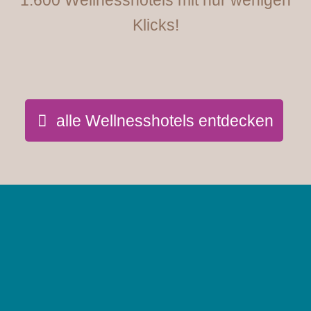
Klicks!
alle Wellnesshotels entdecken