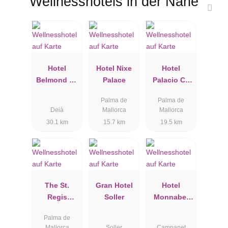
Wellnesshotels in der Nähe
Hotel
Hotel Nixe
Hotel
Belmond La
Palace
Palacio Ca
Residencia
Sa Galesa
Palma de
Palma de
Deià
Mallorca
Mallorca
30.1 km
15.7 km
19.5 km
The St.
Gran Hotel
Hotel
Regis
Soller
Monnaber
Mardavall
Nou
Palma de
Mallorca
Mallorca
Soller
Campanet