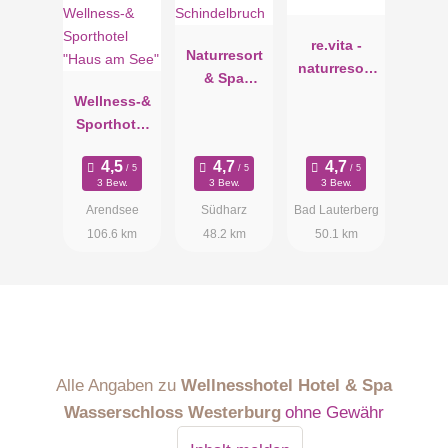
re.vita -
Naturresort
naturresort
& Spa
& spa
Wellness-&
Schindelbru
Sporthotel
ch
"Haus am
See"
3 Bew.
3 Bew.
3 Bew.
Arendsee
Südharz
Bad Lauterberg
106.6 km
48.2 km
50.1 km
Alle Angaben zu
Wellnesshotel Hotel & Spa
Wasserschloss Westerburg
ohne Gewähr