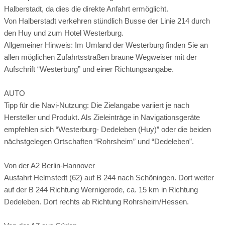
Halberstadt, da dies die direkte Anfahrt ermöglicht.
Langlaufloipe:
Ortszentrum:
nicht vorhanden
27 km entfernt
Behandlungsraum
Von Halberstadt verkehren stündlich Busse der Linie 214 durch
den Huy und zum Hotel Westerburg.
Rodeln:
öffentliche Verkehrsmittel:
nicht möglich
Eislaufen:
vor Ort
nicht möglich
Massageraum
Allgemeiner Hinweis: Im Umland der Westerburg finden Sie an
Ein Behandlungsraum von insgesamt 5 Behandlungsräumen
Ladestation Elektroauto:
30 km entfernt
allen möglichen Zufahrtsstraßen braune Wegweiser mit der
Ein Massageraum von insgesamt 5 weiteren
Aufschrift “Westerburg” und einer Richtungsangabe.
Flughafen:
115 km entfernt
Arzt:
2 km entfernt
Behandlungsräumen
Apotheke:
2 km entfernt
Seehöhe:
100 m ü. M.
Komfortzimmer
AUTO
Tipp für die Navi-Nutzung: Die Zielangabe variiert je nach
Register-Nr.
Hersteller und Produkt. Als Zieleinträge in Navigationsgeräte
Bei unseren Komfortzimmern ist der Name Programm. Sie
Massageräume:
2 Massageräume
Ausflugsziele
empfehlen sich “Westerburg- Dedeleben (Huy)” oder die beiden
bieten Ihnen höchsten Komfort. Hier heißt es: Ankommen und
nächstgelegen Ortschaften “Rohrsheim” und “Dedeleben”.
wohlfühlen.
Von der A2 Berlin-Hannover
Saunalandschaft
Komfortzimmer
Ausfahrt Helmstedt (62) auf B 244 nach Schöningen. Dort weiter
auf der B 244 Richtung Wernigerode, ca. 15 km in Richtung
Saunalandschaft
Dedeleben. Dort rechts ab Richtung Rohrsheim/Hessen.