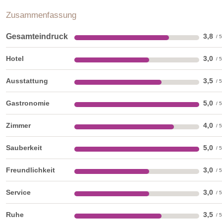
Unsere First Class Zimmer besitzen alle einen anderen
Zusammenfassung
Grundriss und sind somit einzigartig in ihrer Einrichtung. Von
ihnen haben Sie einen wundervollen Ausblick auf den
Gesamteindruck
3,8
Schlosspark oder Burginnenhof.
Hotel
3,0
First Class
Ausstattung
3,5
Gastronomie
5,0
Zimmer
4,0
Sauberkeit
5,0
Freundlichkeit
3,0
Service
3,0
Ruhe
3,5