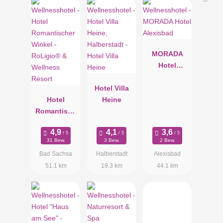
MORADA
Hotel
Alexisbad
Hotel Villa
Hotel
Heine
Romantisch
er Winkel -
RoLigio® &
31 Bew.
3 Bew.
2 Bew.
Wellness
Bad Sachsa
Halberstadt
Alexisbad
Resort
51.1 km
19.3 km
44.1 km