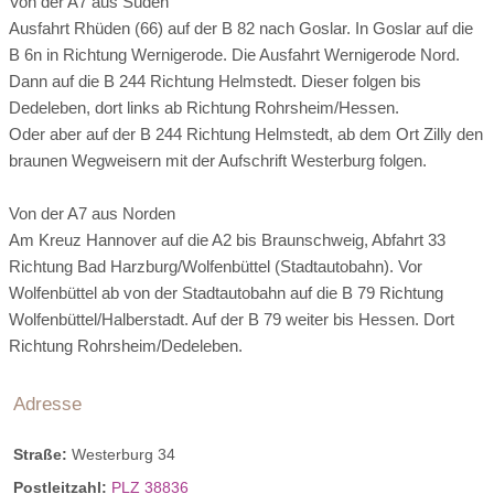
Von der A7 aus Süden
Ausfahrt Rhüden (66) auf der B 82 nach Goslar. In Goslar auf die
Sitzplätze in Saunen:
8 Sitzplätze
B 6n in Richtung Wernigerode. Die Ausfahrt Wernigerode Nord.
Dann auf die B 244 Richtung Helmstedt. Dieser folgen bis
Liegen im Ruhebereich:
20 Liegen
Dedeleben, dort links ab Richtung Rohrsheim/Hessen.
Oder aber auf der B 244 Richtung Helmstedt, ab dem Ort Zilly den
braunen Wegweisern mit der Aufschrift Westerburg folgen.
Von der A7 aus Norden
Am Kreuz Hannover auf die A2 bis Braunschweig, Abfahrt 33
Richtung Bad Harzburg/Wolfenbüttel (Stadtautobahn). Vor
Wolfenbüttel ab von der Stadtautobahn auf die B 79 Richtung
Wolfenbüttel/Halberstadt. Auf der B 79 weiter bis Hessen. Dort
Themenzimmer
Richtung Rohrsheim/Dedeleben.
Unsere Themenzimmer sind individuell und mit viel Liebe
Adresse
zum Detail für Sie eingerichtet. Lassen Sie sich einfach fallen
und geben Sie sich der Atmosphäre hin.
Straße:
Westerburg 34
Postleitzahl:
PLZ 38836