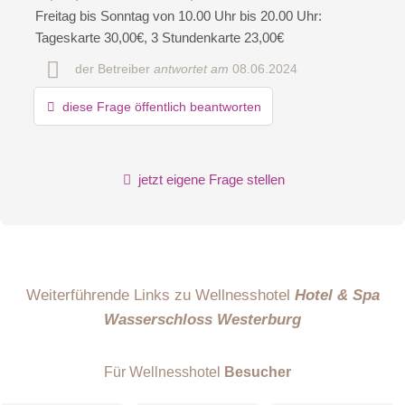
Freitag bis Sonntag von 10.00 Uhr bis 20.00 Uhr:
öffentliche Frage stellen
Abbrechen
Tageskarte 30,00€, 3 Stundenkarte 23,00€
der Betreiber
antwortet am
08.06.2024
Hinweis:
Bitte beachten Sie, öffentliche Fragen sind
für alle
Besucher sichtbar
.
diese Frage öffentlich beantworten
Klicken Sie hier um eine
individuelle Frage
an den
Wellnesshotel-Eintrag zu stellen
.
jetzt eigene Frage stellen
Weiterführende Links zu Wellnesshotel
Hotel & Spa
Wasserschloss Westerburg
Für Wellnesshotel
Besucher