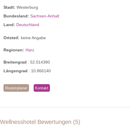
Themenzimmer
Stadt:
Westerburg
Bundesland:
Sachsen-Anhalt
Land:
Deutschland
Ortsteil:
keine Angabe
Regionen:
Harz
Breitengrad
:
52.014380
Längengrad
:
10.866140
Routenplaner
Kontakt
First Class
Wellnesshotel Bewertungen
5