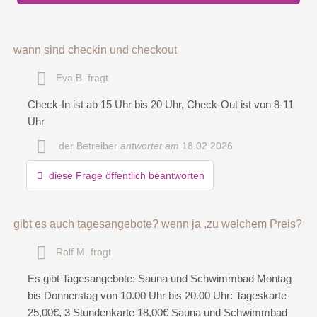
Vorname
wann sind checkin und checkout
Eva B.
fragt
Name
Check-In ist ab 15 Uhr bis 20 Uhr, Check-Out ist von 8-11
Uhr
E-Mail-Adresse (wird nicht veröffentlicht)
der Betreiber
antwortet am
18.02.2026
diese Frage öffentlich beantworten
gibt es auch tagesangebote? wenn ja ,zu welchem Preis?
Ralf M.
fragt
Es gibt Tagesangebote: Sauna und Schwimmbad Montag
Hiermit akzeptiere ich die
AGB
.
bis Donnerstag von 10.00 Uhr bis 20.00 Uhr: Tageskarte
25,00€, 3 Stundenkarte 18,00€ Sauna und Schwimmbad
Die
Datenschutzerklärung
habe ich zur Kenntnis genommen.