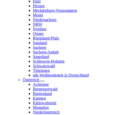
Harz
Hessen
Mecklenburg-Vorpommern
Mosel
Niedersachsen
NRW
Nordsee
Ostsee
Rheinland-Pfalz
Saarland
Sachsen
Sachsen-Anhalt
Sauerland
Schleswig-Holstein
Schwarzwald
Thüringen
alle Wellnesshotels in Deutschland
Österreich
Achensee
Bregenzerwald
Burgenland
Kärnten
Kleinwalsertal
Montafon
Niederösterreich