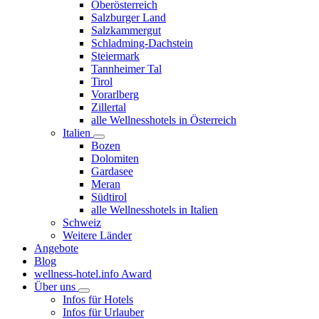
Oberösterreich
Salzburger Land
Salzkammergut
Schladming-Dachstein
Steiermark
Tannheimer Tal
Tirol
Vorarlberg
Zillertal
alle Wellnesshotels in Österreich
Italien
Bozen
Dolomiten
Gardasee
Meran
Südtirol
alle Wellnesshotels in Italien
Schweiz
Weitere Länder
Angebote
Blog
wellness-hotel.info Award
Über uns
Infos für Hotels
Infos für Urlauber