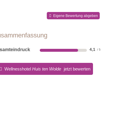
Eigene Bewertung abgeben
usammenfassung
samteindruck
4,1
Wellnesshotel
Huis ten Wolde
jetzt bewerten