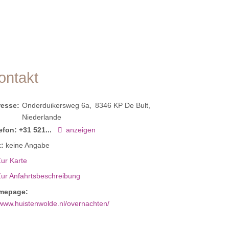
ontakt
resse:
Onderduikersweg 6a
8346 KP
De Bult
Niederlande
efon:
+31 521...
anzeigen
:
keine Angabe
ur Karte
Zur Anfahrtsbeschreibung
mepage:
www.huistenwolde.nl/overnachten/