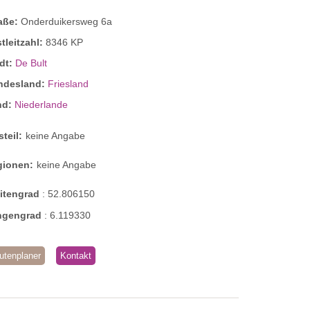
raße:
Onderduikersweg 6a
tleitzahl:
8346 KP
dt:
De Bult
ndesland:
Friesland
nd:
Niederlande
steil:
keine Angabe
gionen:
keine Angabe
eitengrad
:
52.806150
ngengrad
:
6.119330
utenplaner
Kontakt