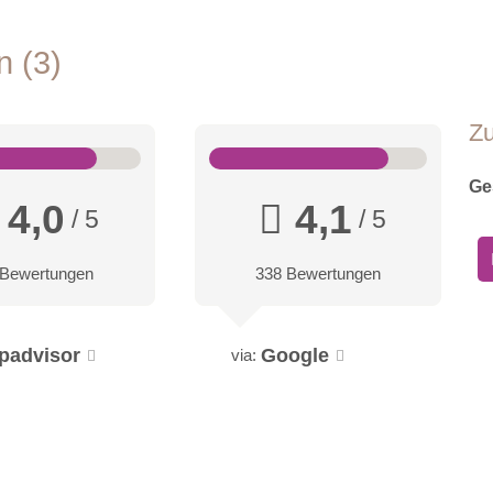
en
3
Z
Ge
4,0
4,1
/ 5
/ 5
 Bewertungen
338 Bewertungen
ipadvisor
Google
via: