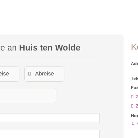
K
ge an
Huis ten Wolde
Ad
Tel
Fax
Z
Ho