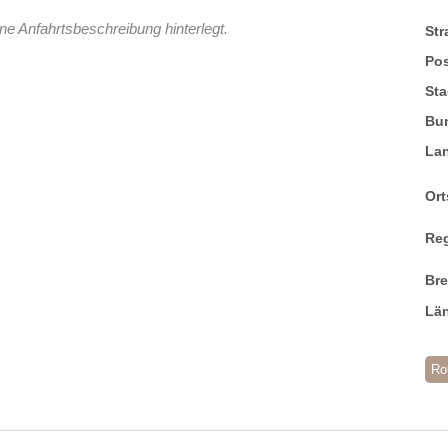
ne Anfahrtsbeschreibung hinterlegt.
St
Pos
Sta
Bu
La
Ort
Re
Br
Lä
Ro