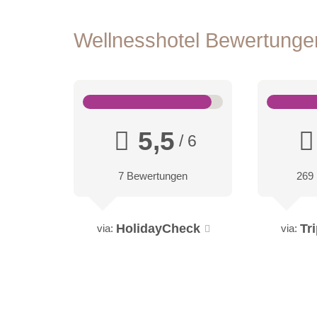
Wellnesshotel Bewertung
5,5
/ 6
7 Bewertungen
269
HolidayCheck
Tr
via:
via: