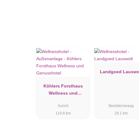
Landgoed Lauswo
Köhlers Forsthaus
Wellness und
Genusshotel
Aurich
Beetsterzwaag
119.8 km
28.1 km