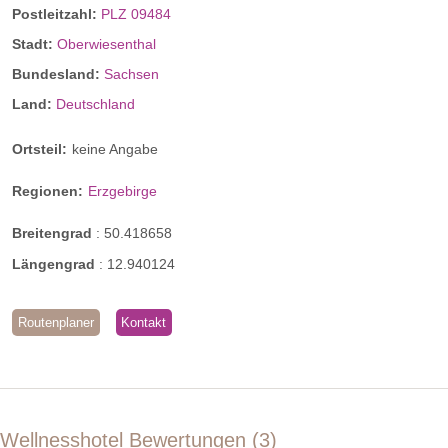
Komfort Doppelzimmer
Postleitzahl:
PLZ 09484
Stadt:
Oberwiesenthal
Großzügig geschnitten und mit einem herrlichen Blick in die
Bundesland:
Sachsen
Natur lädt das Doppelzimmer Komfort zum Abschalten ein.
Land:
Deutschland
Hier verbinden sich entspannte Eleganz und die Ruhe der
Berge zu einem Rückzugsort, der Erholung auf höchstem
Ortsteil:
keine Angabe
Niveau verspricht.
Regionen:
Erzgebirge
Breitengrad
:
50.418658
Längengrad
:
12.940124
Routenplaner
Kontakt
Wellnesshotel Bewertungen
3