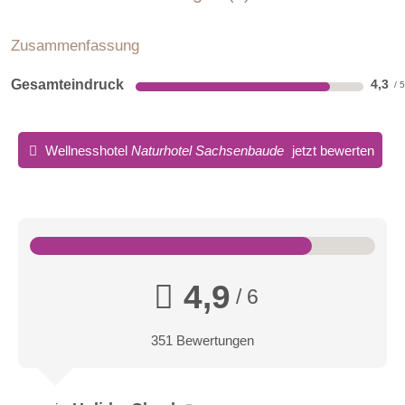
Zusammenfassung
Gesamteindruck
4,3
Premium Doppelzimmer
Hochwertiges Design, ein luxuriöses Boxspringbett und die
Wellnesshotel
Naturhotel Sachsenbaude
jetzt bewerten
Weite des Erzgebirges vor den Fenstern – unser Premium
Doppelzimmer vereint stilvolle Großzügigkeit mit absoluter
Entspannung. Ein Rückzugsort für alle, die höchsten Komfort
und eine atemberaubende Aussicht genießen möchten.
4,9
/ 6
351 Bewertungen