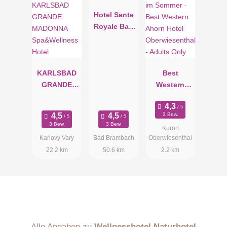
Hotel Sante
Royale Bad
Brambach
KARLSBAD
Best
GRANDE
Western
MADONNA
Ahorn Hotel
Spa&Wellne
Oberwiesent
3 Bew.
ss Hotel
hal - Adults
3 Bew.
3 Bew.
Kurort
Only
Karlovy Vary
Bad Brambach
Oberwiesenthal
22.2 km
50.6 km
2.2 km
Alle Angaben zu
Wellnesshotel Naturhotel