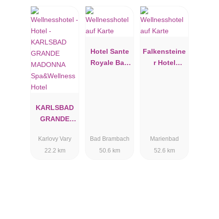
Hotel Sante
Falkensteine
Royale Bad
r Hotel
Brambach
Grand Spa
Marienbad
KARLSBAD
GRANDE
MADONNA
Karlovy Vary
Bad Brambach
Marienbad
Spa&Wellne
22.2 km
50.6 km
52.6 km
ss Hotel