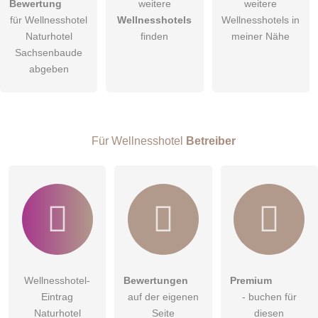
Bewertung
weitere
weitere
für Wellnesshotel
Wellnesshotels
Wellnesshotels in
Die
Datenschutzerklärung
habe ich zur Kenntnis genommen.
Naturhotel
finden
meiner Nähe
öffentliche Frage stellen
Sachsenbaude
Abbrechen
abgeben
Hinweis:
Bitte beachten Sie, öffentliche Fragen sind
für alle
Besucher sichtbar
.
Klicken Sie hier um eine
individuelle Frage
an den
Wellnesshotel-Eintrag zu stellen
.
Für Wellnesshotel
Betreiber
Wellnesshotel-
Bewertungen
Premium
Eintrag
auf der eigenen
- buchen für
Naturhotel
Seite
diesen