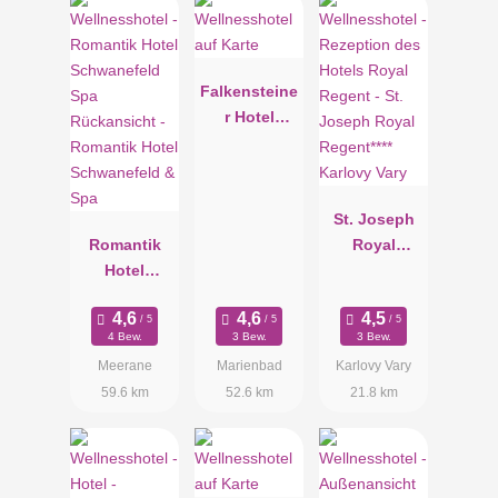
Falkensteine
r Hotel
Grand Spa
Marienbad
St. Joseph
Romantik
Royal
Hotel
Regent****
Schwanefeld
Karlovy Vary
& Spa
4 Bew.
3 Bew.
3 Bew.
Meerane
Marienbad
Karlovy Vary
59.6 km
52.6 km
21.8 km