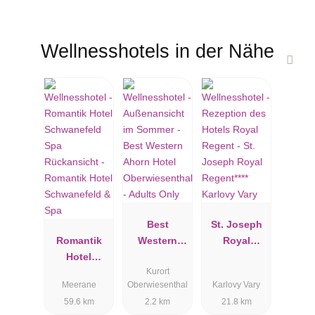
Wellnesshotels in der Nähe
Best
St. Joseph
Romantik
Western
Royal
Hotel
Ahorn Hotel
Regent****
Kurort
Schwanefeld
Oberwiesent
Karlovy Vary
Meerane
Oberwiesenthal
Karlovy Vary
& Spa
hal - Adults
59.6 km
2.2 km
21.8 km
Only