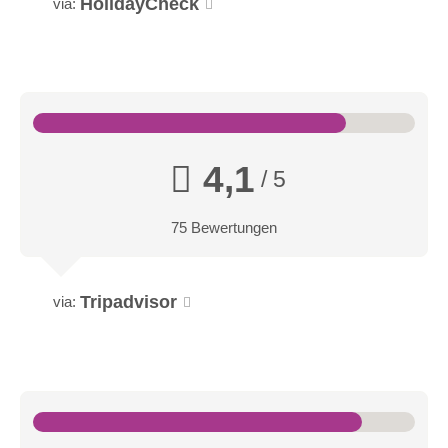
HolidayCheck
via:
4,1
/ 5
Junior Suite
75 Bewertungen
Großzügig, stilvoll und mit einem Hauch von Exklusivität – die
Junior Suite bietet Ihnen nicht nur mehr Platz, sondern auch
ein besonderes Wohngefühl.
Tripadvisor
via: