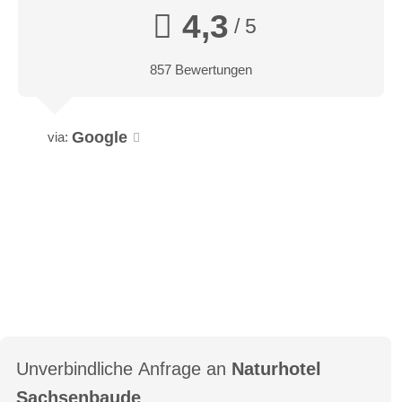
4,3
/ 5
857 Bewertungen
Google
via:
Superior Suite
Für alle, die das Besondere suchen: Die Superior Suite
vereint elegantes Design mit beeindruckender Großzügigkeit.
Warme Materialien, stilvolle Details und ein atemberaubender
Blick auf die Natur machen sie zu einem einzigartigen
Rückzugsort.
Unverbindliche Anfrage an
Naturhotel
Sachsenbaude