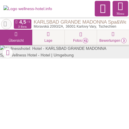
Menu
KARLSBAD GRANDE MADONNA Spa&Welln
Moravská 2093/2A
36001
Karlovy Vary
Tschechien
3 Bew.
Übersicht
Lage
Fotos
Bewertungen
41
3