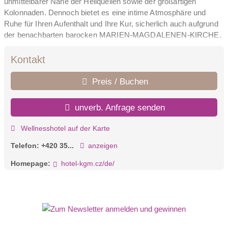
unmittelbarer Nähe der Heilquellen sowie der großartigen
Kolonnaden. Dennoch bietet es eine intime Atmosphäre und
Ruhe für Ihren Aufenthalt und Ihre Kur, sicherlich auch aufgrund
der benachbarten barocken MARIEN-MAGDALENEN-KIRCHE.
Die einzigartige Lage ermöglicht das tagtägliche bequeme
Absolvieren der Trinkkur an den Quellen, wobei Sie auf Ihren
Kontakt
Spaziergängen leicht alle touristisch interessanten Ziele und
Denkmäler sowie Einkaufsgelegenheiten erreichen.
Preis / Buchen
54 Zimmer - 11 Appartements, 10 Einzelzimmer, 29
Zweibettzimmer, 4 Dreibettzimmmer, incl. rollstuhlgerecht
unverb. Anfrage senden
Ideale Lage des Hotels - Im Zentrum der Kurzone, 150 m von
der SPRUDELQUELLE (72 °C) entfernt, hinter der Maria-
Wellnesshotel auf der Karte
Magdalena Kirche
Telefon:
+420 35...
anzeigen
Homepage:
hotel-kgm.cz/de/