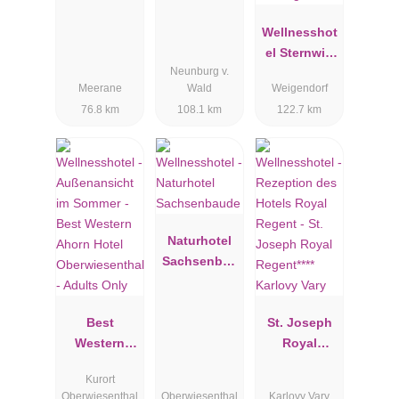
& Spa
Wellnesshot
el Sternwirt
Neunburg v.
"Das
Meerane
Wald
Weigendorf
Wellnesshot
76.8 km
108.1 km
122.7 km
el zwischen
Nürnberg
und
Amberg"
Naturhotel
Sachsenbau
de
Best
St. Joseph
Western
Royal
Ahorn Hotel
Regent****
Kurort
Oberwiesent
Karlovy Vary
Oberwiesenthal
Oberwiesenthal
Karlovy Vary