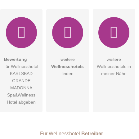
Hiermit akzeptiere ich die
AGB
.
Bewertung
weitere
weitere
für Wellnesshotel
Wellnesshotels
Wellnesshotels in
Die
Datenschutzerklärung
habe ich zur Kenntnis genommen.
KARLSBAD
finden
meiner Nähe
öffentliche Frage stellen
GRANDE
Abbrechen
MADONNA
Hinweis:
Bitte beachten Sie, öffentliche Fragen sind
für alle
Spa&Wellness
Besucher sichtbar
.
Hotel abgeben
Klicken Sie hier um eine
individuelle Frage
an den
Wellnesshotel-Eintrag zu stellen
.
Für Wellnesshotel
Betreiber