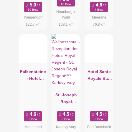
43 Bew.
Wellnesshot
19 Bew.
4 Bew.
Neunburg v.
el zwischen
Weigendorf
Wald
Meerane
Nürnberg
122.7 km
108.1 km
76.8 km
und
Amberg"
Falkensteine
Hotel Sante
r Hotel
Royale Bad
Grand Spa
Brambach
Marienbad
St. Joseph
Royal
Regent****
Karlovy Vary
3 Bew.
3 Bew.
3 Bew.
Marienbad
Karlovy Vary
Bad Brambach