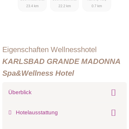
hal - Adults
23.4 km
22.2 km
0.7 km
Only
Eigenschaften Wellnesshotel
KARLSBAD GRANDE MADONNA
Spa&Wellness Hotel
Überblick
Hotel-Schwerpunkt:
Hotelausstattung
Wellness & Beauty
Wellness & Gesundheit
Wellness & Familie
gesamte Zimmeranzahl:
54 Zimmer
Whirlpool