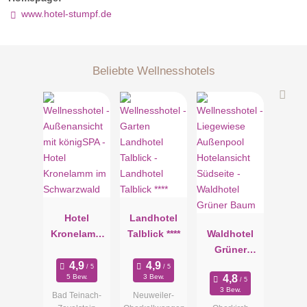
www.hotel-stumpf.de
Beliebte Wellnesshotels
Hotel
Landhotel
Kronelamm
Talblick ****
Waldhotel
im
Grüner
Schwarzwal
Baum
5 Bew.
3 Bew.
d
3 Bew.
Bad Teinach-
Neuweiler-