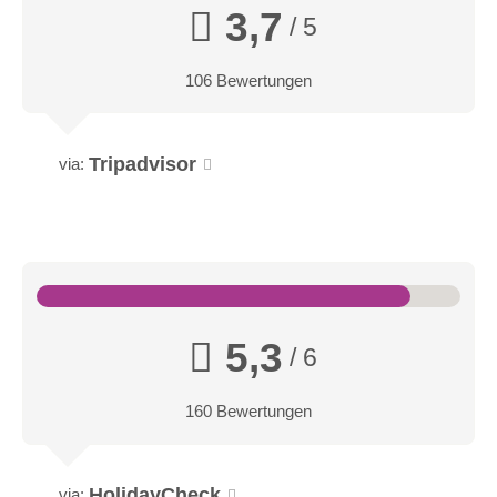
3,7
/ 5
106 Bewertungen
Tripadvisor
via:
5,3
/ 6
160 Bewertungen
HolidayCheck
via: