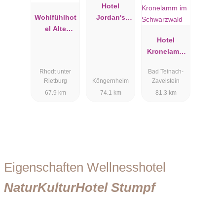
Hotel
Wohlfühlhot
Jordan's
el Alte
Untermühle
Rebschule
Hotel
Kronelamm
im
Rhodt unter
Bad Teinach-
Schwarzwal
Rietburg
Köngernheim
Zavelstein
d
67.9 km
74.1 km
81.3 km
Eigenschaften Wellnesshotel
NaturKulturHotel Stumpf