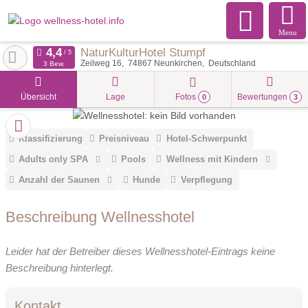
Menu
NaturKulturHotel Stumpf
Zeilweg 16
74867
Neunkirchen
Deutschland
3 Bew.
Übersicht
Lage
Fotos
Bewertungen
0
3
Klassifizierung
Preisniveau
Hotel-Schwerpunkt
Adults only SPA
Pools
Wellness mit Kindern
Anzahl der Saunen
Hunde
Verpflegung
Beschreibung Wellnesshotel
Leider hat der Betreiber dieses Wellnesshotel-Eintrags keine
Beschreibung hinterlegt.
Kontakt