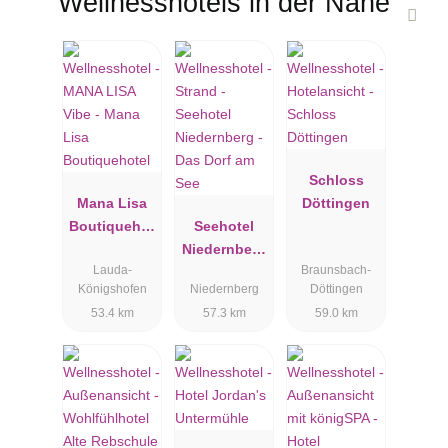
Wellnesshotels in der Nähe
Schloss
Mana Lisa
Döttingen
Boutiquehot
Seehotel
el
Niedernberg
Lauda-
Braunsbach-
- Das Dorf
Königshofen
Niedernberg
Döttingen
am See
53.4 km
57.3 km
59.0 km