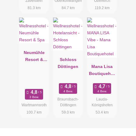
Zavelstein
Oberkollwangen
Oberkirch
81.3 km
84.7 km
119.2 km
Neumühle
Resort &
Schloss
Spa
Döttingen
Mana Lisa
Boutiquehot
el
4 Bew.
4 Bew.
3 Bew.
Braunsbach-
Lauda-
Wartmannsroth
Döttingen
Königshofen
100.7 km
59.0 km
53.4 km