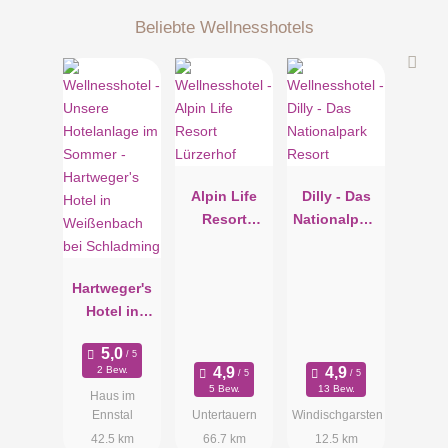
Beliebte Wellnesshotels
Alpin Life
Dilly - Das
Resort
Nationalpark
Lürzerhof
Resort
Hartweger's
Hotel in
Weißenbach
bei
2 Bew.
Schladming
5 Bew.
13 Bew.
Haus im
Ennstal
Untertauern
Windischgarsten
42.5 km
66.7 km
12.5 km