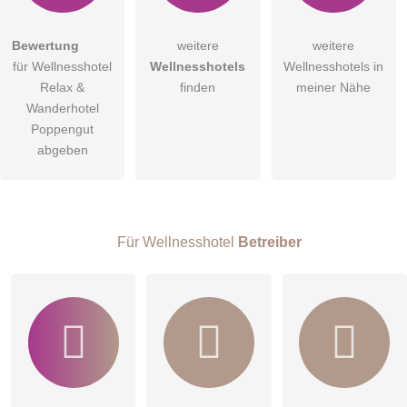
Hiermit akzeptiere ich die
AGB
.
Bewertung
weitere
weitere
für Wellnesshotel
Wellnesshotels
Wellnesshotels in
Die
Datenschutzerklärung
habe ich zur Kenntnis genommen.
Relax &
finden
meiner Nähe
öffentliche Frage stellen
Wanderhotel
Abbrechen
Poppengut
Hinweis:
Bitte beachten Sie, öffentliche Fragen sind
für alle
abgeben
Besucher sichtbar
.
Klicken Sie hier um eine
individuelle Frage
an den
Wellnesshotel-Eintrag zu stellen
.
Für Wellnesshotel
Betreiber