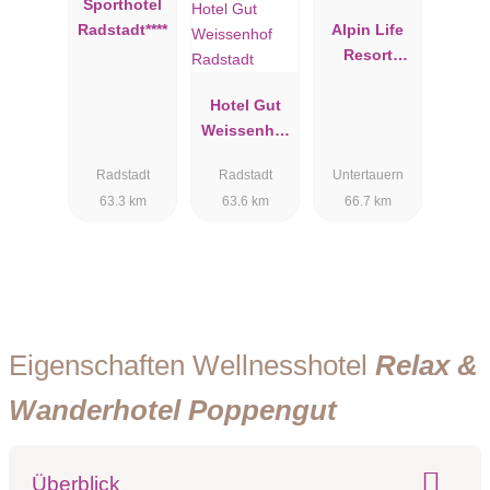
Sporthotel
Radstadt****
Alpin Life
Resort
Lürzerhof
Hotel Gut
Weissenhof
Radstadt
Radstadt
Radstadt
Untertauern
63.3 km
63.6 km
66.7 km
Eigenschaften Wellnesshotel
Relax &
Wanderhotel Poppengut
Überblick