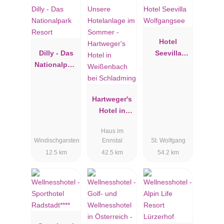
Hotel
Dilly - Das
Seevilla
Nationalpark
Wolfgangse
Resort
e
Hartweger's
Hotel in
Weißenbach
Haus im
bei
Windischgarsten
Ennstal
St. Wolfgang
Schladming
12.5 km
42.5 km
54.2 km