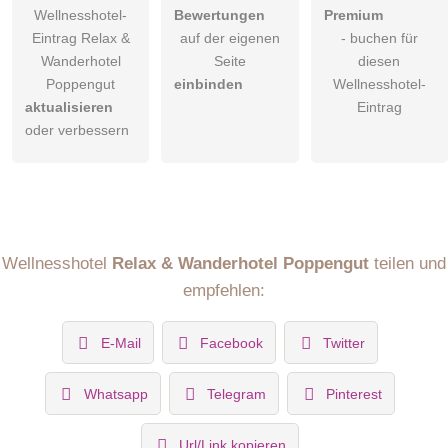
Wellnesshotel-
Bewertungen
Premium
Eintrag Relax &
auf der eigenen
- buchen für
Wanderhotel
Seite
diesen
Poppengut
einbinden
Wellnesshotel-
aktualisieren
Eintrag
oder verbessern
Wellnesshotel
Relax & Wanderhotel Poppengut
teilen und
empfehlen:
E-Mail
Facebook
Twitter
Whatsapp
Telegram
Pinterest
Url/Link kopieren