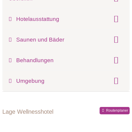
Klassifizierung:
Hotelausstattung
Pools:
Innenpool
Außenpool beheizt
Saunen und Bäder
Finnische Sauna
Außensauna
Dampfbad
Behandlungen
Kosmetikbehandlungen
Umgebung
Register-Nr.
Lage Wellnesshotel
Routenplaner