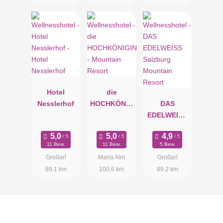
Hotel
die
Nesslerhof
HOCHKÖNIG
DAS
IN -
EDELWEISS
Mountain
Salzburg
Resort
Mountain
11 Bew.
11 Bew.
5 Bew.
Resort
Großarl
Maria Alm
Großarl
89.1 km
100.6 km
89.2 km