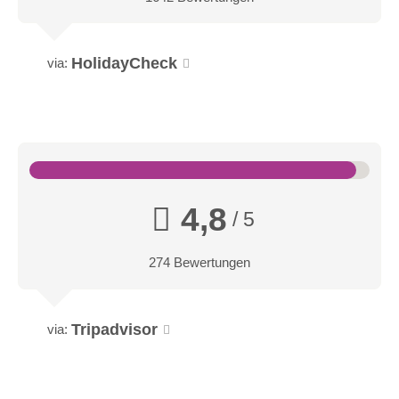
HolidayCheck
via:
4,8
/ 5
274 Bewertungen
Tripadvisor
via: