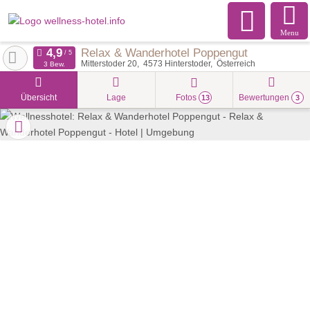
Menu
Relax & Wanderhotel Poppengut
Mitterstoder 20
4573
Hinterstoder
Österreich
3 Bew.
Übersicht
Lage
Fotos
Bewertungen
13
3