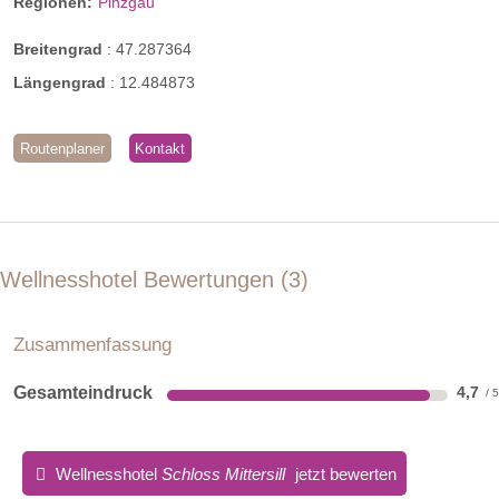
Regionen:
Pinzgau
Breitengrad
:
47.287364
Längengrad
:
12.484873
Routenplaner
Kontakt
Wellnesshotel Bewertungen
3
Zusammenfassung
Gesamteindruck
4,7
Wellnesshotel
Schloss Mittersill
jetzt bewerten