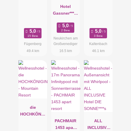
Hotel
im Zillertal
Gassner****S
uperior
2 Bew.
15 Bew.
3 Bew.
Neukirchen am
Fügenberg
Großvenediger
Kaltenbach
49.4 km
16.5 km
46.1 km
die
HOCHKÖNIG
IN -
PACHMAIR
ALL
Mountain
1453 apart
INCLUSIVE