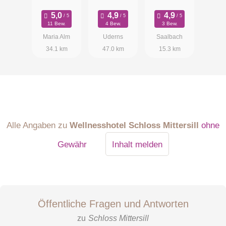
Resort
resort
Hotel DIE
SONNE****s
11 Bew.
4 Bew.
3 Bew.
Maria Alm
Uderns
Saalbach
34.1 km
47.0 km
15.3 km
Alle Angaben zu
Wellnesshotel Schloss Mittersill
ohne
Gewähr
Inhalt melden
Öffentliche Fragen und Antworten
zu
Schloss Mittersill