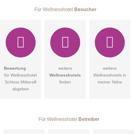
Für Wellnesshotel
Besucher
E-Mail-Adresse (wird nicht veröffentlicht)
Bewertung
weitere
weitere
Hiermit akzeptiere ich die
AGB
.
für Wellnesshotel
Wellnesshotels
Wellnesshotels in
Schloss Mittersill
finden
meiner Nähe
Die
Datenschutzerklärung
habe ich zur Kenntnis genommen.
abgeben
öffentliche Frage stellen
Abbrechen
Hinweis:
Bitte beachten Sie, öffentliche Fragen sind
für alle
Besucher sichtbar
.
Für Wellnesshotel
Betreiber
Klicken Sie hier um eine
individuelle Frage
an den
Wellnesshotel-Eintrag zu stellen
.