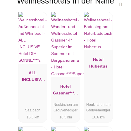
Wellnesshotels in der Nähe
Hotel
Hubertus
ALL
INCLUSIVE
Hotel DIE
Hotel
SONNE****s
Gassner****S
uperior
Neukirchen am
Neukirchen am
Saalbach
Großvenediger
Großvenediger
15.3 km
16.5 km
16.6 km