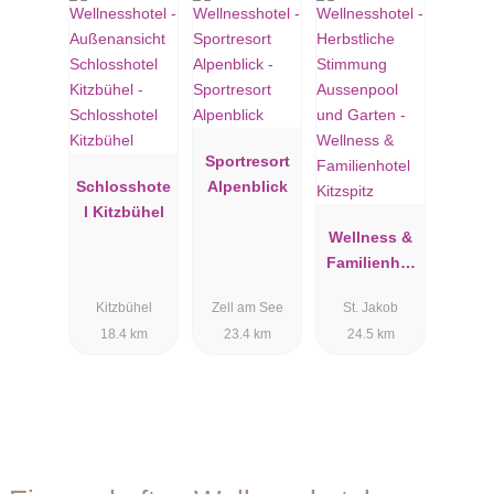
Sportresort
Schlosshote
Alpenblick
l Kitzbühel
Wellness &
Familienhot
el Kitzspitz
Kitzbühel
Zell am See
St. Jakob
18.4 km
23.4 km
24.5 km