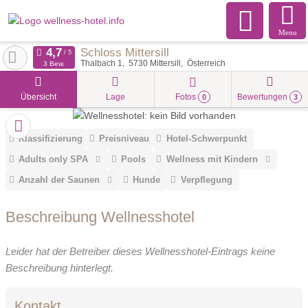
Menu
Schloss Mittersill
Thalbach 1
5730
Mittersill
Österreich
3 Bew.
Übersicht
Lage
Fotos
Bewertungen
0
3
Klassifizierung
Preisniveau
Hotel-Schwerpunkt
Adults only SPA
Pools
Wellness mit Kindern
Anzahl der Saunen
Hunde
Verpflegung
Beschreibung Wellnesshotel
Leider hat der Betreiber dieses Wellnesshotel-Eintrags keine
Beschreibung hinterlegt.
Kontakt