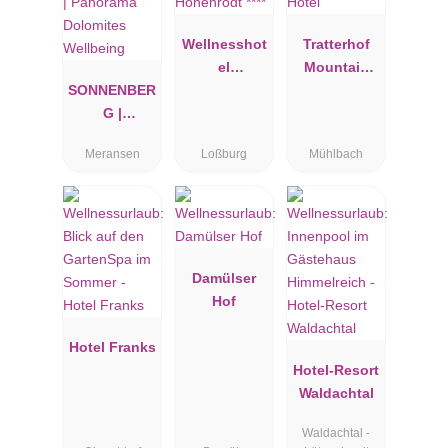
Wellnesshot
Tratterhof
el
Mountain
SONNENBER
Hohenrodt
Sky® Hotel
G |
****
Panorama
Meransen
Loßburg
Mühlbach
Dolomites
Wellbeing
Damülser
Hof
Hotel Franks
Hotel-Resort
Waldachtal
Waldachtal -