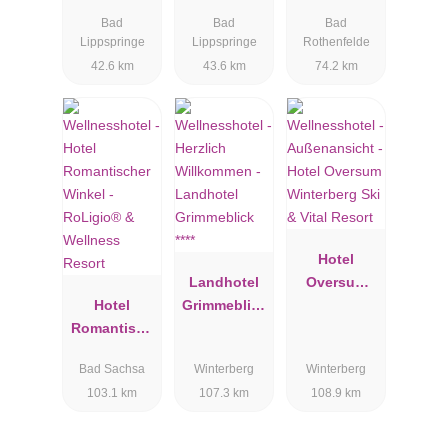
Wellnessres
Bad
Bad
Bad
ort Bad
Lippspringe
Lippspringe
Rothenfelde
Lippspringe
42.6 km
43.6 km
74.2 km
Hotel
Landhotel
Oversum
Hotel
Grimmeblick
Winterberg
Romantisch
****
Ski & Vital
er Winkel -
Resort
Bad Sachsa
Winterberg
Winterberg
RoLigio® &
103.1 km
107.3 km
108.9 km
Wellness
Resort