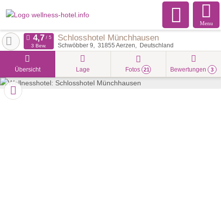
Menu
Schlosshotel Münchhausen
Schwöbber 9
31855
Aerzen
Deutschland
3 Bew.
Übersicht
Lage
Fotos
Bewertungen
21
3