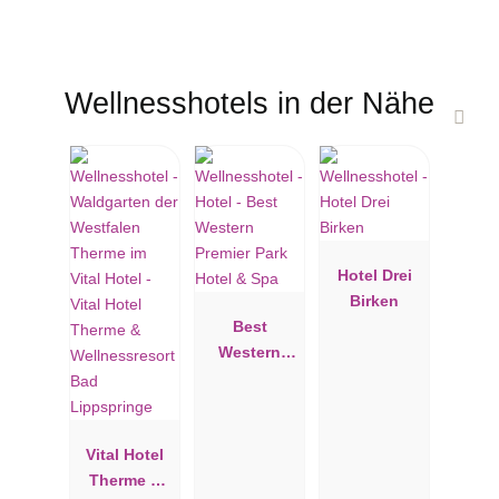
nach dem gewissen Extra sind. Im Schlosshotel Münchhausen
dürfen Sie sich dank traditionsbewusster Renovierung während
Ihres Aufenthaltes in eine andere Zeit zurück versetzt fühlen,
ohne dass Sie auf den Standard eines 5-Sterne Superior Hauses
Wellnesshotels in der Nähe
verzichten müssen.
Hotel Drei
Birken
Best
Western
Premier Park
Hotel & Spa
Vital Hotel
Therme &