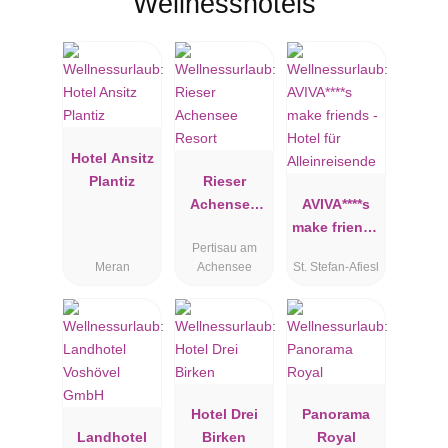
Wellnesshotels
Hotel Ansitz
Plantiz
Rieser
Achensee
AVIVA****s
Resort
make friends
Pertisau am
- Hotel für
Meran
Achensee
St. Stefan-Afiesl
Alleinreisen
de
Hotel Drei
Panorama
Landhotel
Birken
Royal