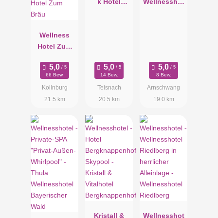
k Hotel
Wellnesshot
Oswald -
el Brunner
Gourmet &
Hof ****S
Wellness
SPA
Hotel Zum
Bräu
66 Bew.
14 Bew.
8 Bew.
Kollnburg
Teisnach
Arnschwang
21.5 km
20.5 km
19.0 km
Kristall &
Wellnesshot