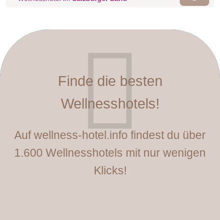
Finde die besten
Wellnesshotels!
Auf wellness-hotel.info findest du über
1.600 Wellnesshotels mit nur wenigen
Klicks!