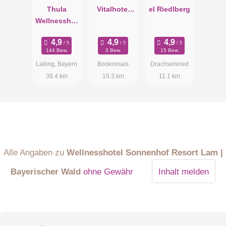
Thula
Vitalhotel
el Riedlberg
Wellnesshot
Bergknappe
el
nhof
Bayerischer
144 Bew.
3 Bew.
15 Bew.
Wald
Lalling, Bayern
Bodenmais
Drachselsried
38.4 km
15.3 km
11.1 km
Alle Angaben zu
Wellnesshotel Sonnenhof Resort Lam |
Bayerischer Wald
ohne Gewähr
Inhalt melden