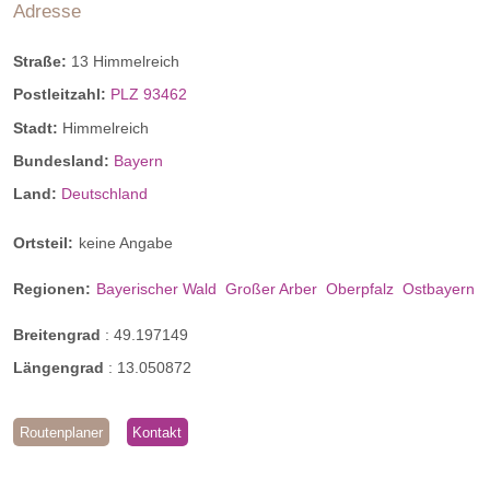
Adresse
Straße:
13 Himmelreich
Postleitzahl:
PLZ 93462
Stadt:
Himmelreich
Bundesland:
Bayern
Land:
Deutschland
Ortsteil:
keine Angabe
Regionen:
Bayerischer Wald
Großer Arber
Oberpfalz
Ostbayern
Breitengrad
:
49.197149
Längengrad
:
13.050872
Routenplaner
Kontakt