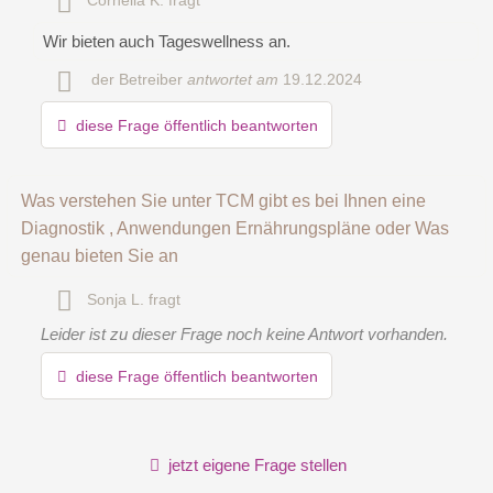
Cornelia K.
fragt
Name
Wir bieten auch Tageswellness an.
der Betreiber
antwortet am
19.12.2024
E-Mail-Adresse (wird nicht veröffentlicht)
diese Frage öffentlich beantworten
Was verstehen Sie unter TCM gibt es bei Ihnen eine
Diagnostik , Anwendungen Ernährungspläne oder Was
genau bieten Sie an
Sonja L.
fragt
Hiermit akzeptiere ich die
AGB
.
Leider ist zu dieser Frage noch keine Antwort vorhanden.
Die
Datenschutzerklärung
habe ich zur Kenntnis genommen.
diese Frage öffentlich beantworten
öffentliche Frage stellen
Abbrechen
Hinweis:
Bitte beachten Sie, öffentliche Fragen sind
für alle
jetzt eigene Frage stellen
Besucher sichtbar
.