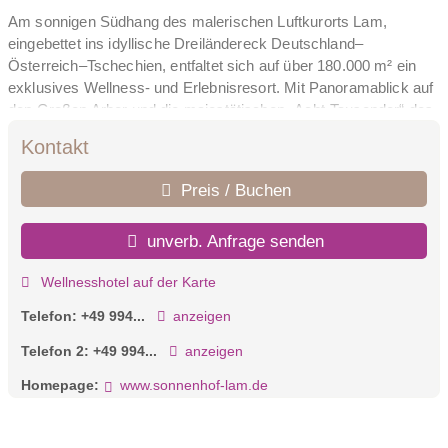
Am sonnigen Südhang des malerischen Luftkurorts Lam,
eingebettet ins idyllische Dreiländereck Deutschland–
Österreich–Tschechien, entfaltet sich auf über 180.000 m² ein
exklusives Wellness- und Erlebnisresort. Mit Panoramablick auf
den Großen Arber und die majestätischen „Acht-Tausender“ des
Bayerischen Waldes vereint der familiengeführte Sonnenhof
Kontakt
Weite, Ruhe und authentische Gastlichkeit.
Ob eine romantische Auszeit zu zweit, aktive Sporttage oder ein
Preis / Buchen
unvergesslicher Familienurlaub – hier findet jeder Gast sein
persönliches Glück.
unverb. Anfrage senden
Vielseitig – so wie Sie.
Highlights wie unsere Trainingscamps mit Olympiasiegern &
Wellnesshotel auf der Karte
Weltmeistern, unsere Genusswoche mit kulinarischen
Höhepunkten, stilvolle Eventnächte sowie ein umfangreiches
Telefon:
+49 994...
anzeigen
Familienangebot machen den Sonnenhof zu einem
Telefon 2:
+49 994...
anzeigen
Erlebnisresort, das inspiriert und begeistert. Exklusive Specials
wie 4=3, „Kids for free“ oder bis zu 25 % Langzeit-Rabatt runden
Homepage:
www.sonnenhof-lam.de
das Angebot ab.
Kulinarik – Genussinszenierung mit Weitblick