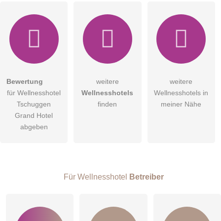
Hiermit akzeptiere ich die
AGB
.
Bewertung
weitere
weitere
für Wellnesshotel
Wellnesshotels
Wellnesshotels in
Die
Datenschutzerklärung
habe ich zur Kenntnis genommen.
Tschuggen
finden
meiner Nähe
öffentliche Frage stellen
Grand Hotel
Abbrechen
abgeben
Hinweis:
Bitte beachten Sie, öffentliche Fragen sind
für alle
Besucher sichtbar
.
Klicken Sie hier um eine
individuelle Frage
an den
Wellnesshotel-Eintrag zu stellen
.
Für Wellnesshotel
Betreiber