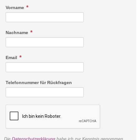
Vorname
Nachname
Email
Suiten
Winterspaziergang mit Lagerfeuer
Telefonnummer für Rückfragen
-Südlage: 65 m2 oder 85 m2 mit zwei -Sonnenloggias
Schritt für Schritt ein Erlebnis – beim Winterspaziergang
-Doppelbett mit Überlänge (2 x 100 x 210 cm)
besinnen wir uns auf die Idylle des Winters. Knirschend
-Badewanne und separate Regendusche
hinterlassen wir Fusspuren im Schnee, bis wir am Ziel
-Zusätzliches Badezimmer in den 85 m2 Suiten
angelangt sind: Auf der Tschuggen Plattform. Dort
angekommen, veranstalten
wir ein geselliges Lagerfeuer mit Punsch und Leckereien.
Die
Datenschutzerklärung
habe ich zur Kenntnis genommen.