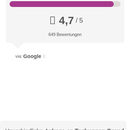
Dauer: 3 Stunden
4,7
Mehr erfahren
/ 5
Deluxe Doppelzimmer
649 Bewertungen
-Nordlage: 35 m2
-Südlage: 40 m2 mit Sonnenloggia
Google
via:
-Zweibettzimmer mit Extralänge (2 x 100 x 210 cm)
-Badewanne und separate Regendusche