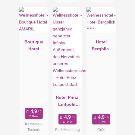
Boutique
Hotel
Hotel
Bergblick
AMARIL
*****
Hotel Prinz-
Luitpold-
Bad
2 Bew.
4 Bew.
3 Bew.
Kastelbell-
Tschars
Bad Hindelang
Grän