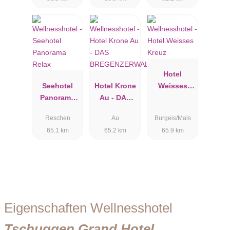
Hotel
Seehotel
Hotel Krone
Weisses
Panorama
Au - DAS
Kreuz
Relax
BREGENZER
Reschen
Au
Burgeis/Mals
WALDHOTE
65.1 km
65.2 km
65.9 km
L
Eigenschaften Wellnesshotel
Tschuggen Grand Hotel