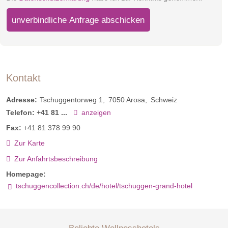
Mehr erfahren
unverbindliche Anfrage abschicken
Kontakt
Adresse:
Tschuggentorweg 1
7050
Arosa
Schweiz
Telefon:
+41 81 ...
anzeigen
Fax:
+41 81 378 99 90
Zur Karte
Tschuggen Suite
Zur Anfahrtsbeschreibung
Homepage:
tschuggencollection.ch/de/hotel/tschuggen-grand-hotel
-Süd-, West- und Nordlage: 140 m² mit Wohn- und
Essbereich, Kitchenette, zwei Doppelzimmer sowie
Sonnenloggia und Balkon
Outdoor Fondue und Schneeschuhwanderung
-2 Schlafzimmer mit Doppelbett (2 x 100 x 210 cm)
Beliebte Wellnesshotels