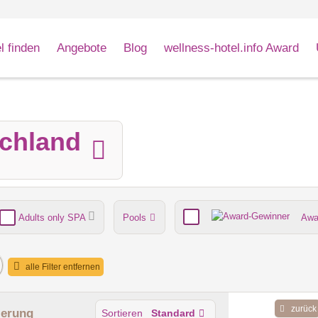
l finden
Angebote
Blog
wellness-hotel.info Award
schland
Adults only SPA
Pools
Awa
nde
Umgebungsschwerpunkt
alle Filter entfernen
zurück
ierung
Sortieren
Standard