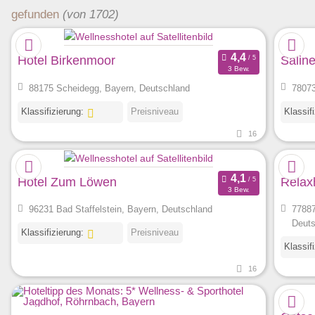
gefunden
(von 1702)
Hotel Birkenmoor
Salin
3 Bew.
88175 Scheidegg, Bayern, Deutschland
78073
Klassifizierung:
Preisniveau
Klassif
16
Hotel Zum Löwen
Relax
3 Bew.
96231 Bad Staffelstein, Bayern, Deutschland
77887
Deuts
Klassifizierung:
Preisniveau
Klassif
16