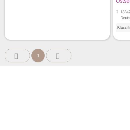
Ostse
18347
Deuts
Klassif
1