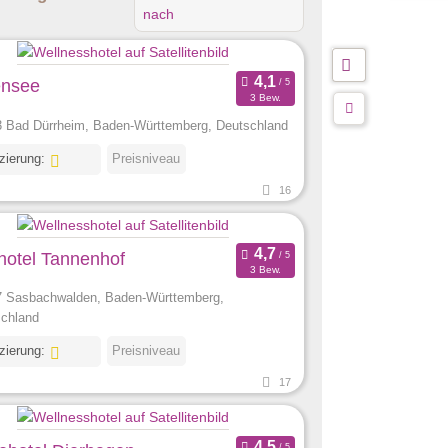
nach
ensee
3 Bew.
 Bad Dürrheim, Baden-Württemberg, Deutschland
izierung:
Preisniveau
16
hotel Tannenhof
3 Bew.
 Sasbachwalden, Baden-Württemberg,
chland
izierung:
Preisniveau
17