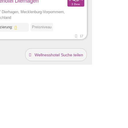
ehotel Dierhagen
3 Bew.
 Dierhagen, Mecklenburg-Vorpommern,
chland
izierung:
Preisniveau
17
Wellnesshotel Suche teilen