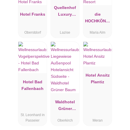
Quellenhof
Hotel Franks
Luxury
die
Resort
HOCHKÖNIG
Lazise
IN -
Oberstdorf
Lazise
Maria Alm
Mountain
Resort
Hotel Ansitz
Hotel Bad
Plantiz
Fallenbach
Waldhotel
Grüner
St. Leonhard in
Baum
Passeier
Oberkirch
Meran