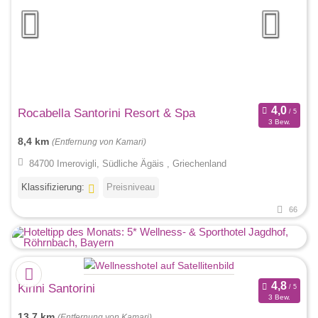
Rocabella Santorini Resort & Spa
3 Bew.
8,4 km
(Entfernung von Kamari)
84700 Imerovigli, Südliche Ägäis , Griechenland
Klassifizierung:
Preisniveau
66
Kirini Santorini
3 Bew.
13,7 km
(Entfernung von Kamari)