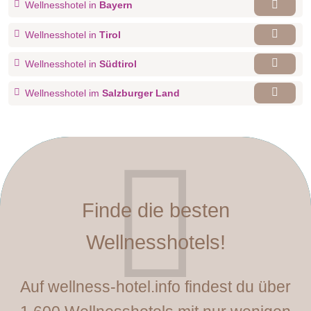
Wellnesshotel in
Bayern
Wellnesshotel in
Tirol
Wellnesshotel in
Südtirol
Wellnesshotel im
Salzburger Land
Finde die besten
Wellnesshotels!
Auf wellness-hotel.info findest du über