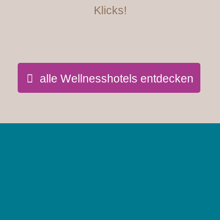
Klicks!
alle Wellnesshotels entdecken