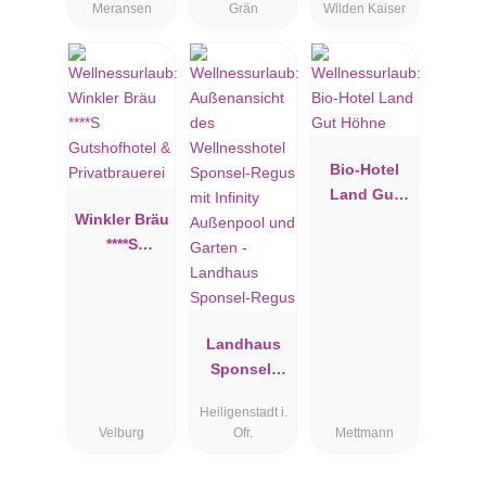
Meransen
Grän
Wilden Kaiser
Bio-Hotel
Land Gut
Winkler Bräu
Höhne
****S
Gutshofhote
l &
Privatbrauer
ei
Landhaus
Sponsel-
Regus
Heiligenstadt i.
Velburg
Ofr.
Mettmann