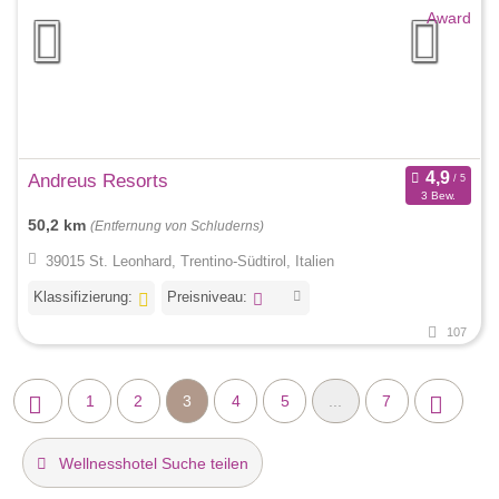
Andreus Resorts
3 Bew.
50,2 km
(Entfernung von Schluderns)
39015 St. Leonhard, Trentino-Südtirol, Italien
Klassifizierung:
Preisniveau:
107
1
2
3
4
5
...
7
Wellnesshotel Suche teilen