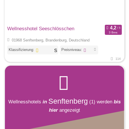
Wellnesshotel Seeschlösschen
3 Bew.
01968 Senftenberg, Brandenburg, Deutschland
Klassifizierung:
Preisniveau:
114
Senftenberg
Wellnesshotels
in
(1)
werden
bis
hier
angezeigt