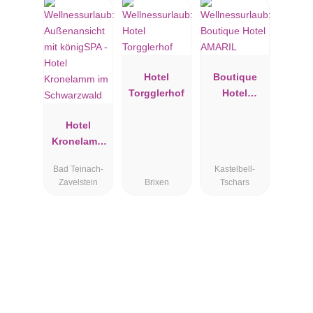
Hotel
Boutique
Torgglerhof
Hotel
AMARIL
Hotel
Kronelamm
im
Bad Teinach-
Kastelbell-
Schwarzwal
Zavelstein
Brixen
Tschars
d