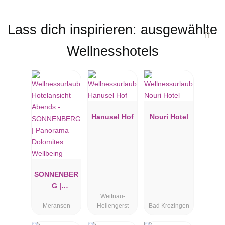
Lass dich inspirieren: ausgewählte
Wellnesshotels
Hanusel Hof
Nouri Hotel
SONNENBER
G |
Weitnau-
Panorama
Meransen
Hellengerst
Bad Krozingen
Dolomites
Wellbeing