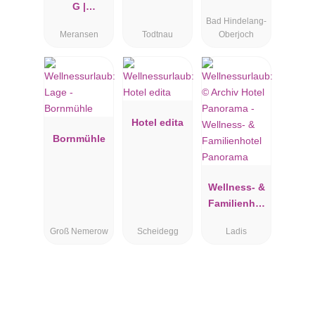
G |
Notschreipa
Bad Hindelang-
Panorama
ss
Meransen
Todtnau
Oberjoch
Dolomites
Wellbeing
Hotel edita
Bornmühle
Wellness- &
Familienhot
el Panorama
Groß Nemerow
Scheidegg
Ladis