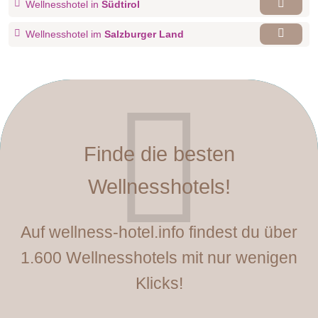
Wellnesshotel in
Südtirol
Wellnesshotel im
Salzburger Land
Finde die besten
Wellnesshotels!
Auf wellness-hotel.info findest du über
1.600 Wellnesshotels mit nur wenigen
Klicks!