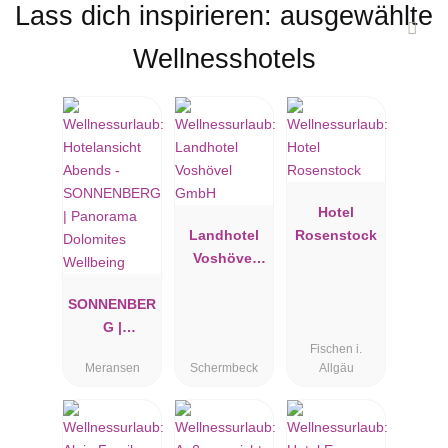
Lass dich inspirieren: ausgewählte
Wellnesshotels
Hotel
Landhotel
Rosenstock
Voshövel
GmbH
SONNENBER
G |
Fischen i.
Panorama
Meransen
Schermbeck
Allgäu
Dolomites
Wellbeing