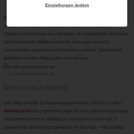
Einstellungen ändern
Der Hüttenhof
ist der perfekte Ort für Paare, um dem Alltag zu
entfliehen und eine unvergessliche Zeit voller Romantik,
Wellness und Genuss zu verbringen. Im zauberhaften Ambiente
des Bayerischen Waldes könnt Ihr euch ganz auf euch
konzentrieren, gemeinsame Momente in trauter Zweisamkeit
genießen und den Alltag hinter euch lassen.
© www.guenterstandl.de
WOHLFÜHLMOMENTE
Den Weg zu tiefer Entspannung kann in der 3.500 m² großen
Wellnesswelt
des Hüttenhofs jeder für sich selbst herausfinden.
Ob Bahnen ziehen im Infinitypool, schwitzen in einer der 5
Saunen oder die Aussicht genießen im Sky-Spa – hier schlägt