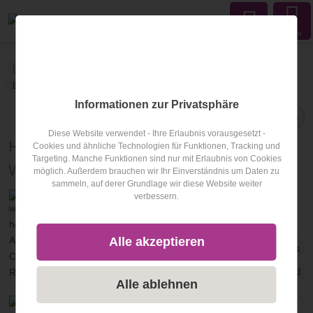
Menu
wellness-hotel.info
Blog
Hotel des Monats
Blogartikel
Informationen zur Privatsphäre
Teilen
Diese Website verwendet - Ihre Erlaubnis vorausgesetzt -
Hotel des Monats Februar: Hüttenhof -
Cookies und ähnliche Technologien für Funktionen, Tracking und
Targeting. Manche Funktionen sind nur mit Erlaubnis von Cookies
Wellnesshotel & Luxus-Bergchalets.****S
möglich. Außerdem brauchen wir Ihr Einverständnis um Daten zu
sammeln, auf derer Grundlage wir diese Website weiter
verbessern.
Veröffentlicht am
01.02.2025
von
Christoph Reichl
Alle akzeptieren
Hotel des Monats
Bayerischer Wald
Bayern
Deutschland
Alle ablehnen