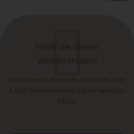
Finde die besten
Wellnesshotels!
Auf wellness-hotel.info findest du über
1.600 Wellnesshotels mit nur wenigen
Klicks!