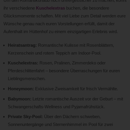
Um den Romantikurlaub noch unvergesslicher zu machen, könnt
ihr verschiedene
Kuschelextras
buchen, die besondere
Glücksmomente schaffen. Mit viel Liebe zum Detail werden eure
Wünsche genau nach euren Vorstellungen erfüllt, damit der
Aufenthalt im Hüttenhof zu einem einzigartigen Erlebnis wird.
Heiratsantrag:
Romantische Kulisse mit Rosenblättern,
Kerzenschein und rotem Teppich am Indoor-Pool.
Kuschelextras:
Rosen, Pralinen, Zimmerdeko oder
Pferdeschlittenfahrt – besondere Überraschungen für euren
Lieblingsmenschen.
Honeymoon:
Exklusive Zweisamkeit für frisch Vermählte.
Babymoon:
Letzte romantische Auszeit vor der Geburt – mit
Schwangerschafts-Wellness und Pyjamafrühstück.
Private Sky-Pool:
Über den Dächern schweben,
Sonnenuntergänge und Sternenhimmel im Pool für zwei